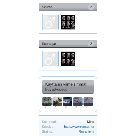
Seuraa
2
Seuraajat
2
Käyttäjän viimeisimmät
kuvat/videot
Pakolämpömittarin testaus
Alusta ennen purkua
RXL:n ensimetrit kahdeksaan vuoteen, tosin LT:n perässä.
Sieltähän se löytyi
Siellä se jossain on...
Sukupuoli:
Mies
Kotisivu:
http://www.rensu.net
Sijainti:
Rovaniemi