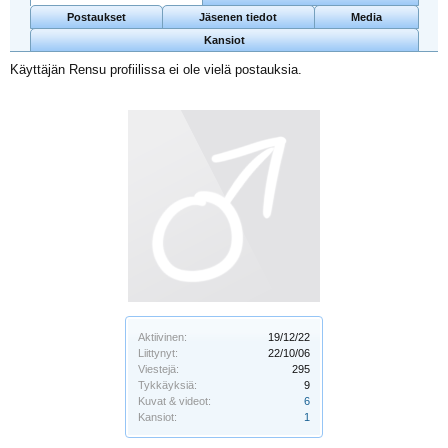
Postaukset
Jäsenen tiedot
Media
Kansiot
Käyttäjän Rensu profiilissa ei ole vielä postauksia.
Aktiivinen:
19/12/22
Liittynyt:
22/10/06
Viestejä:
295
Tykkäyksiä:
9
Kuvat & videot:
6
Kansiot:
1