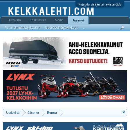
Kirjaudu sisään tai rekisteröidy
Uutisvirta
Keskustelut
Media
Jäsenet
Viimeisimmät päivitykset
Uudet seinäpäivitykset
...
Uutisvirta
Jäsenet
Rensu