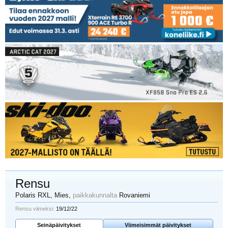
Rensu
Polaris RXL
, Mies,
paikkakunnalta
Rovaniemi
Rensu viimeksi:
19/12/22
Seinäpäivitykset
Viimeisimmät päivitykset