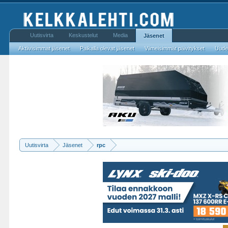
Uutisvirta
Keskustelut
Media
Jäsenet
Aktiivisimmat jäsenet
Paikalla olevat jäsenet
Viimeisimmät päivitykset
Uudet
Uutisvirta
Jäsenet
rpc