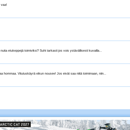
 vaa!
 etukeppejä toimiviksi? Suht tarkasti jos vois ystävällisesti kuvailla...
 hommaa. Vitutuskäyrä eikun nousee! Jos eivät saa niitä toimimaan, niin...