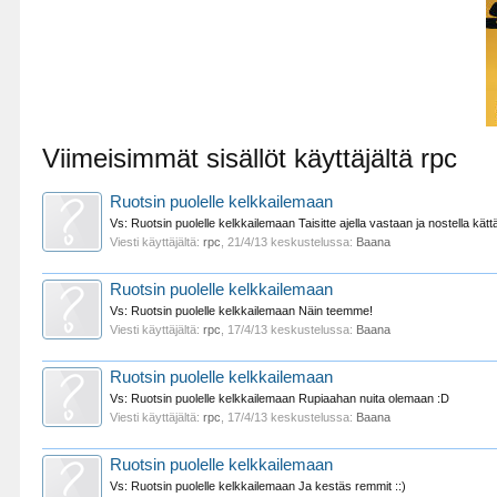
Viimeisimmät sisällöt käyttäjältä rpc
Ruotsin puolelle kelkkailemaan
Vs: Ruotsin puolelle kelkkailemaan Taisitte ajella vastaan ja nostella kättä
Viesti käyttäjältä:
rpc
,
21/4/13
keskustelussa:
Baana
Ruotsin puolelle kelkkailemaan
Vs: Ruotsin puolelle kelkkailemaan Näin teemme!
Viesti käyttäjältä:
rpc
,
17/4/13
keskustelussa:
Baana
Ruotsin puolelle kelkkailemaan
Vs: Ruotsin puolelle kelkkailemaan Rupiaahan nuita olemaan :D
Viesti käyttäjältä:
rpc
,
17/4/13
keskustelussa:
Baana
Ruotsin puolelle kelkkailemaan
Vs: Ruotsin puolelle kelkkailemaan Ja kestäs remmit ::)