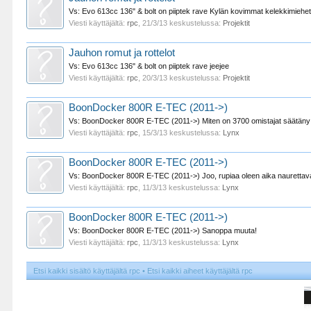
Vs: Evo 613cc 136" & bolt on piiptek rave Kylän kovimmat kelekkimiehet
Viesti käyttäjältä:
rpc
,
21/3/13
keskustelussa:
Projektit
Jauhon romut ja rottelot
Vs: Evo 613cc 136" & bolt on piiptek rave jeejee
Viesti käyttäjältä:
rpc
,
20/3/13
keskustelussa:
Projektit
BoonDocker 800R E-TEC (2011->)
Vs: BoonDocker 800R E-TEC (2011->) Miten on 3700 omistajat säätäny nuita
Viesti käyttäjältä:
rpc
,
15/3/13
keskustelussa:
Lynx
BoonDocker 800R E-TEC (2011->)
Vs: BoonDocker 800R E-TEC (2011->) Joo, rupiaa oleen aika naurettavaa
Viesti käyttäjältä:
rpc
,
11/3/13
keskustelussa:
Lynx
BoonDocker 800R E-TEC (2011->)
Vs: BoonDocker 800R E-TEC (2011->) Sanoppa muuta!
Viesti käyttäjältä:
rpc
,
11/3/13
keskustelussa:
Lynx
Etsi kaikki sisältö käyttäjältä rpc
Etsi kaikki aiheet käyttäjältä rpc