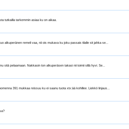
ta tutkailla tarkemmin asiaa ku on aikaa.
lkuperänen remeli vaa, nii ois mukava ku joku passais tilalle sit jahka se...
itä pelaamaan. Nakkasin ton alkuperäsen takasi nii toimii sillä hyvi. Se...
enna 391 mukkaa reissuu ku ei saanu tuota xtx:ää kohillee. Liekkö linjaus...
ssa?