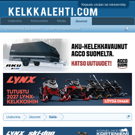
Kirjaudu sisään tai rekisteröidy
Uutisvirta
Keskustelut
Media
Jäsenet
Viimeisimmät päivitykset
Uudet seinäpäivitykset
...
Uutisvirta
Jäsenet
Säilä-