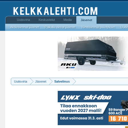
Uutisvirta
Keskustelut
Media
Jäsenet
Aktiivisimmat jäsenet
Paikalla olevat jäsenet
Viimeisimmät päivitykset
Uudet
Uutisvirta
Jäsenet
Salvelinus