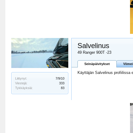
Salvelinus
49 Ranger 900T -23
Seinäpäivitykset
Viime
Käyttäjän Salvelinus profiilissa 
Liittynyt:
7/9/10
Viestejä:
333
Tykkäyksiä:
83