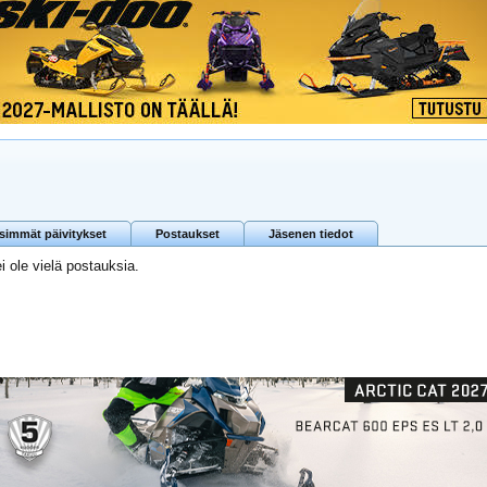
isimmät päivitykset
Postaukset
Jäsenen tiedot
ei ole vielä postauksia.