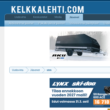
Uutisvirta
Keskustelut
Media
Jäsenet
Aktiivisimmat jäsenet
Paikalla olevat jäsenet
Viimeisimmät päivitykset
Uudet
Uutisvirta
Jäsenet
stm