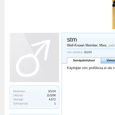
stm
Well-Known Member
, Mies,
pai
stm viimeksi:
3/1/24
Seinäpäivitykset
Viime
Käyttäjän stm profiilissa ei ole 
Aktiivinen:
3/1/24
Liittynyt:
11/2/06
Viestejä:
4,572
Tykkäyksiä:
1