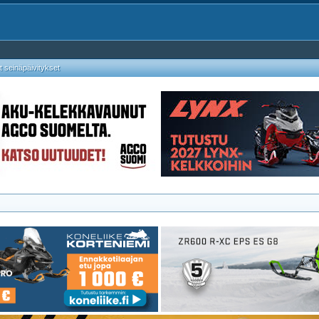
 seinäpäivitykset