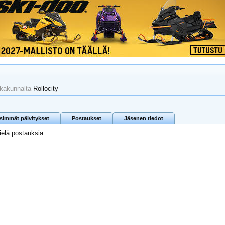
kkakunnalta
Rollocity
isimmät päivitykset
Postaukset
Jäsenen tiedot
vielä postauksia.