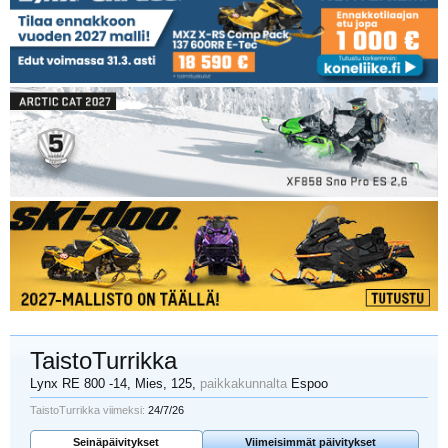
TaistoTurrikka
Lynx RE 800 -14
, Mies, 125,
paikkakunnalta
Espoo
TaistoTurrikka viimeksi:
24/7/26
Seinäpäivitykset
Viimeisimmät päivitykset