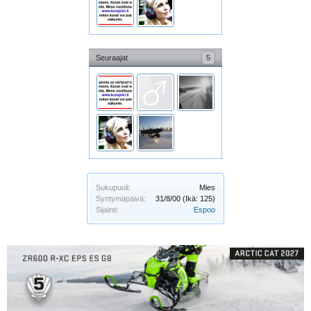
Seuraajat
5
Sukupuoli:
Mies
Syntymäpäivä:
31/8/00
(Ikä: 125)
Sijainti:
Espoo