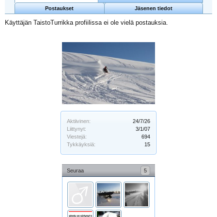
Postaukset
Jäsenen tiedot
Käyttäjän TaistoTurrikka profiilissa ei ole vielä postauksia.
Aktiivinen:
24/7/26
Liittynyt:
3/1/07
Viestejä:
694
Tykkäyksiä:
15
Seuraa
5