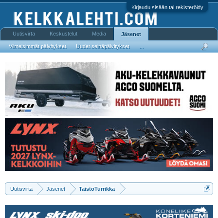
Kirjaudu sisään tai rekisteröidy
Uutisvirta
Keskustelut
Media
Jäsenet
Viimeisimmät päivitykset
Uudet seinäpäivitykset
...
Uutisvirta
Jäsenet
TaistoTurrikka