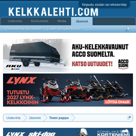
Kirjaudu sisään tai rekisteröidy
Uutisvirta
Keskustelut
Media
Jäsenet
Viimeisimmät päivitykset
Uudet seinäpäivitykset
...
Uutisvirta
Jäsenet
Team pappa