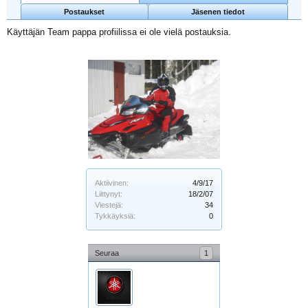
Postaukset
Jäsenen tiedot
Käyttäjän Team pappa profiilissa ei ole vielä postauksia.
Aktiivinen:
4/9/17
Liittynyt:
18/2/07
Viestejä:
34
Tykkäyksiä:
0
Seuraa
1