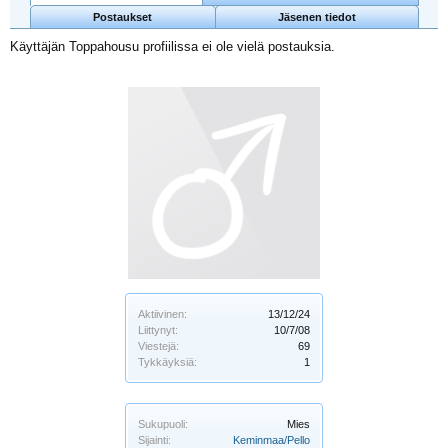
Postaukset
Jäsenen tiedot
Käyttäjän Toppahousu profiilissa ei ole vielä postauksia.
Aktiivinen:
13/12/24
Liittynyt:
10/7/08
Viestejä:
69
Tykkäyksiä:
1
Sukupuoli:
Mies
Sijainti:
Keminmaa/Pello