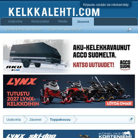
Kirjaudu sisään tai rekisteröidy
Uutisvirta
Keskustelut
Media
Jäsenet
Viimeisimmät päivitykset
Uudet seinäpäivitykset
...
Uutisvirta
Jäsenet
Toppahousu