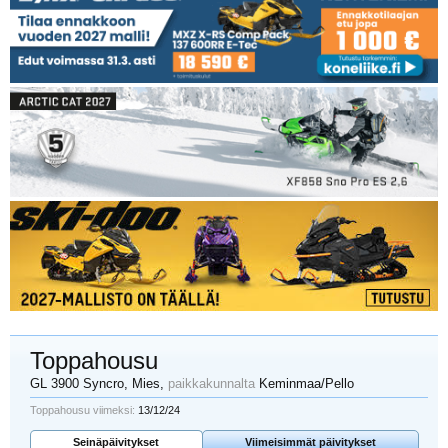
Toppahousu
GL 3900 Syncro
, Mies,
paikkakunnalta
Keminmaa/Pello
Toppahousu viimeksi:
13/12/24
Seinäpäivitykset
Viimeisimmät päivitykset