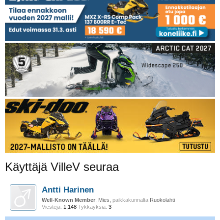
Käyttäjä VilleV seuraa
Antti Harinen
Well-Known Member
, Mies,
paikkakunnalta
Ruokolahti
Viestejä:
1,148
Tykkäyksiä:
3