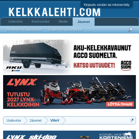
Kirjaudu sisään tai rekisteröidy
Uutisvirta
Keskustelut
Media
Jäsenet
Viimeisimmät päivitykset
Uudet seinäpäivitykset
...
Uutisvirta
Jäsenet
VilleV