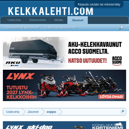
Kirjaudu sisään tai rekisteröidy
Uutisvirta
Keskustelut
Media
Jäsenet
Viimeisimmät päivitykset
Uudet seinäpäivitykset
...
Uutisvirta
Jäsenet
zeppo