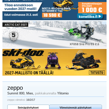
zeppo
Summit 800
, Mies,
paikkakunnalta
Ylitornio
zeppo viimeksi:
16/2/17
Seinäpäivitykset
Viimeisimmät päivitykset