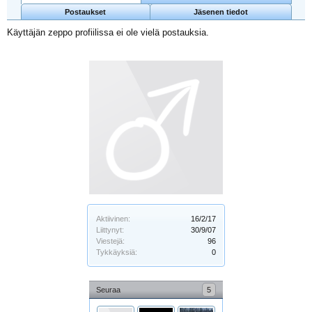
Postaukset
Jäsenen tiedot
Käyttäjän zeppo profiilissa ei ole vielä postauksia.
Aktiivinen:
16/2/17
Liittynyt:
30/9/07
Viestejä:
96
Tykkäyksiä:
0
Seuraa
5