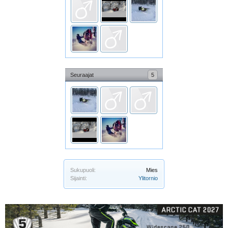
Seuraajat
5
Sukupuoli:
Mies
Sijainti:
Ylitornio