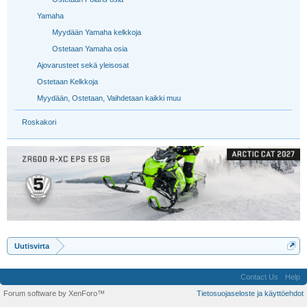
Yamaha
Myydään Yamaha kelkkoja
Ostetaan Yamaha osia
Ajovarusteet sekä yleisosat
Ostetaan Kelkkoja
Myydään, Ostetaan, Vaihdetaan kaikki muu
Roskakori
Uutisvirta
Contact Us
Help
Forum software by XenForo™
Tietosuojaseloste ja käyttöehdot