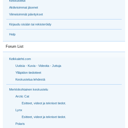
Keskustelut
Aktiivisimmat jäsenet
Viimeisimmät päivitykset
Kirjaudu sisään tai rekisteröidy
Help
Forum List
Kelkkalehti.com
Uutisia - Kuvia - Videoita - Juttuja
Ylläpidon tiedotteet
Keskustelua lehdestä
Merkkikohtainen keskustelu
Arctic Cat
Esitteet, videot ja tekniset tiedot.
Lynx
Esitteet, videot ja tekniset tiedot.
Polaris