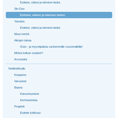
Esitteet, videot ja tekniset tiedot.
Ski-Doo
Esitteet, videot ja tekniset tiedot.
Yamaha
Esitteet, videot ja tekniset tiedot.
Muut merkit
Aikojen takaa
Osto - ja myyntipalsta vanhemmille vuosimalleille!
Minkä kelkan ostaisin?
Arvostelut
Nettikelkkailu
Korjaamo
Varusteet
Baana
Kokoontumiset
Kerhotoiminta
Projektit
Esittele kelkkasi