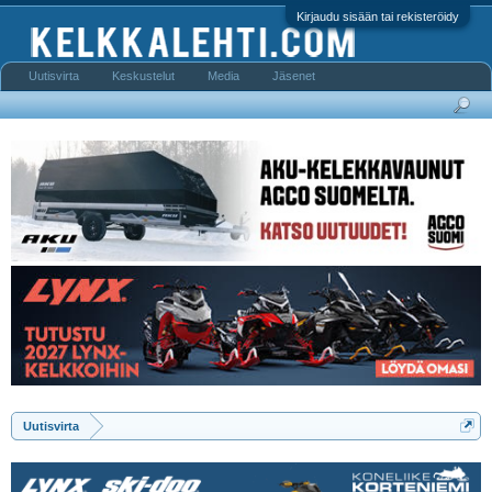
Kirjaudu sisään tai rekisteröidy
Uutisvirta
Keskustelut
Media
Jäsenet
Uutisvirta