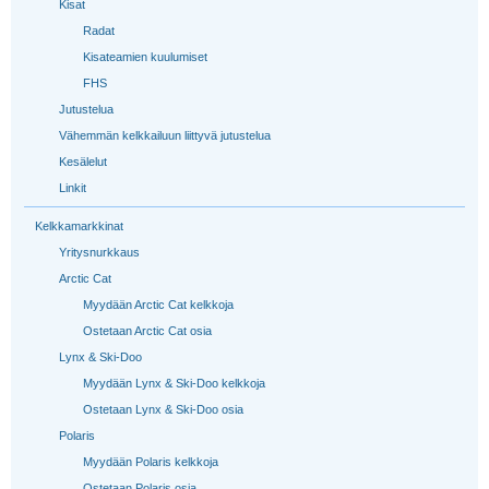
Kisat
Radat
Kisateamien kuulumiset
FHS
Jutustelua
Vähemmän kelkkailuun liittyvä jutustelua
Kesälelut
Linkit
Kelkkamarkkinat
Yritysnurkkaus
Arctic Cat
Myydään Arctic Cat kelkkoja
Ostetaan Arctic Cat osia
Lynx & Ski-Doo
Myydään Lynx & Ski-Doo kelkkoja
Ostetaan Lynx & Ski-Doo osia
Polaris
Myydään Polaris kelkkoja
Ostetaan Polaris osia