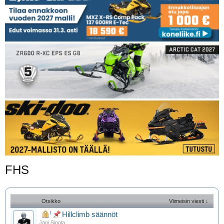
FHS
Otsikko
Viimeisin viesti ↓
Hillclimb säännöt
Jani Sipola