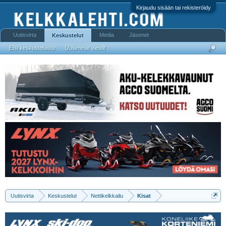
Kirjaudu sisään tai rekisteröidy
Uutisvirta
Media
Jäsenet
Keskustelut
Etsi keskusteluista
Uusimmat viestit
Uutisvirta
Keskustelut
Nettikelkkailu
Kisat