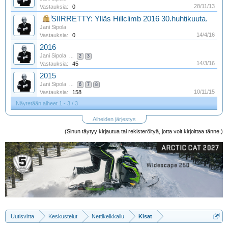
28/11/13
Vastauksia:
0
SIIRRETTY: Ylläs Hillclimb 2016 30.huhtikuuta.
Jani Sipola
14/4/16
Vastauksia:
0
2016
Jani Sipola
...
2
3
14/3/16
Vastauksia:
45
2015
Jani Sipola
...
6
7
8
10/11/15
Vastauksia:
158
Näytetään aiheet 1 - 3 / 3
Aiheiden järjestys
(Sinun täytyy kirjautua tai rekisteröityä, jotta voit kirjoittaa tänne.)
Uutisvirta
Keskustelut
Nettikelkkailu
Kisat