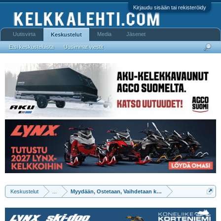
Kirjaudu sisään tai rekisteröidy
Uutisvirta
Media
Jäsenet
Keskustelut
Etsi keskusteluista
Uusimmat viestit
Keskustelut
...
Myydään, Ostetaan, Vaihdetaan kaikki muu