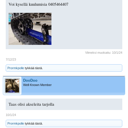
Voi kysellä kuulumisia 0405464407
Viimeksi muokattu:
10/1/24
7/12/23
Prormkpolle
tykkää tästä.
DooDoo
Well-Known Member
Taas olisi akseleita tarjolla
10/1/24
Prormkpolle
tykkää tästä.