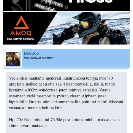
DooDoo
Well-Known Member
Vielä olisi muutama monorail liukurunkoon tehtyjä moc410
akseleita holkkeineen että saa 4 kääntöpyörällä, näillä matto
kestänyt +300hp winderissä joten toimiva ratkaisu. Vaatii
ostamaan vielä marmorilta pyörät, ekaan Alphaan jossa
läpipultilla kiristys niin uudemmanmallin pultit tai pulttiliikkeestä
vastaavat, muuten bolt on kitti
Hp. 70e Kajaanissa tai 76.90e postitettuna mh:lla, maksu ensin
sitten tavara matkaan