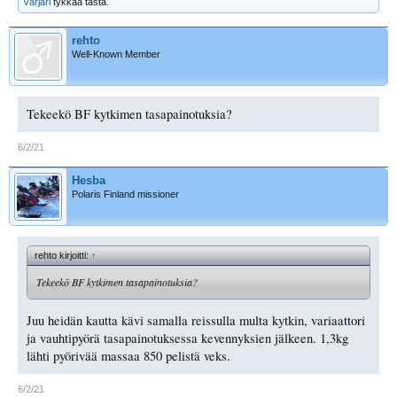
Värjäri
tykkää tästä.
rehto
Well-Known Member
Tekeekö BF kytkimen tasapainotuksia?
6/2/21
Hesba
Polaris Finland missioner
rehto kirjoitti:
↑
Tekeekö BF kytkimen tasapainotuksia?
Juu heidän kautta kävi samalla reissulla multa kytkin, variaattori
ja vauhtipyörä tasapainotuksessa kevennyksien jälkeen. 1,3kg
lähti pyörivää massaa 850 pelistä veks.
6/2/21