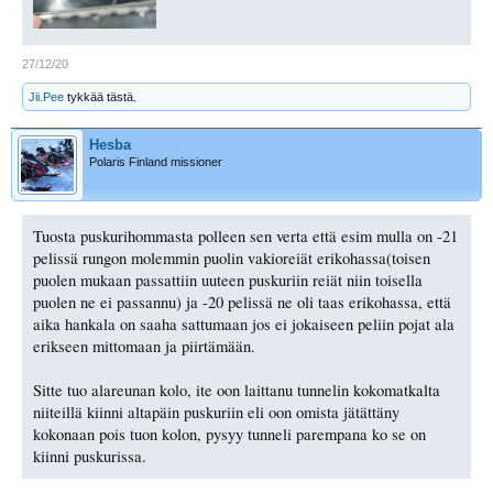
27/12/20
Jii.Pee
tykkää tästä.
Hesba
Polaris Finland missioner
Tuosta puskurihommasta polleen sen verta että esim mulla on -21
pelissä rungon molemmin puolin vakioreiät erikohassa(toisen
puolen mukaan passattiin uuteen puskuriin reiät niin toisella
puolen ne ei passannu) ja -20 pelissä ne oli taas erikohassa, että
aika hankala on saaha sattumaan jos ei jokaiseen peliin pojat ala
erikseen mittomaan ja piirtämään.
Sitte tuo alareunan kolo, ite oon laittanu tunnelin kokomatkalta
niiteillä kiinni altapäin puskuriin eli oon omista jätättäny
kokonaan pois tuon kolon, pysyy tunneli parempana ko se on
kiinni puskurissa.