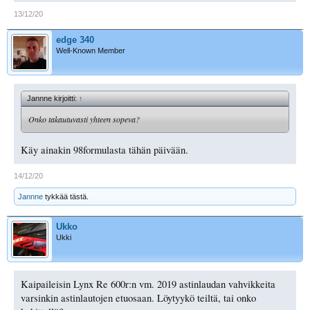
13/12/20
edge 340
Well-Known Member
Jannne kirjoitti:
↑
Onko takautuvasti yhteen sopeva?
Käy ainakin 98formulasta tähän päivään.
14/12/20
Jannne
tykkää tästä.
Ukko
Ukki
Kaipaileisin Lynx Re 600r:n vm. 2019 astinlaudan vahvikkeita
varsinkin astinlautojen etuosaan. Löytyykö teiltä, tai onko