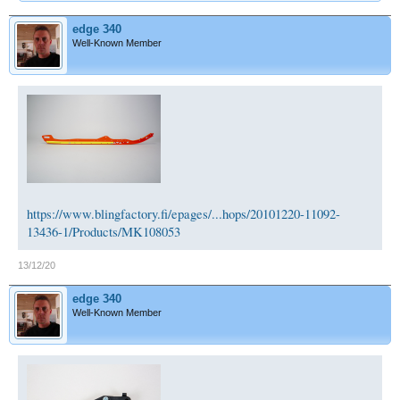
edge 340
Well-Known Member
https://www.blingfactory.fi/epages/...hops/20101220-11092-
13436-1/Products/MK108053
13/12/20
edge 340
Well-Known Member