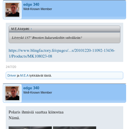
edge 340
Well-Known Member
M.E.A kirjoitti:
↑
Löytyykö 137" Rmotion liukurunkoihin vahvikkeita?
https://www.blingfactory.fi/epages/...s/20101220-11092-13436-
1/Products/MK108023-08
24/7/20
Driver
ja
M.E.A
tykkäävät tästä.
edge 340
Well-Known Member
Polaris ihmisiä saattaa kiinostaa
Nämä.