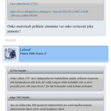
View attachment 27352
https://www.blingfactory.fi/epages/...hops/20101220-11092-13436-
1/Products/MK106200
Onko materiaali pelkkää alumiinia vai onko eristeenä joku
pinnoite?
17/12/20
Leboef
Polaris RMK Khaos 3"
Jii.Pee kirjoitti:
↑
Onko siihen 155" axys takapuskuriin mahdollista saada sellaista muutosta
että kanttaukseen alle kolo tai reikä rungon niitin kohdalle niin ei tarvi
porailla pois että istuu hyvin? En tiiä hoksaatko mitä kohtaa tarkoitan.
edge 340 kirjoitti:
↑
Juu ois tullut joku 200 puskuria aikaisemmin jos oisin kuullut asiasta
aikaisemmin tämä selvis vasta kuukausi sitten..