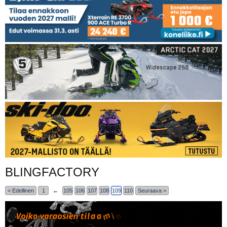
BLINGFACTORY
< Edellinen
1
←
105
106
107
108
109
110
Seuraava >