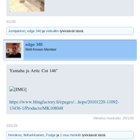
5/1/20
Jumijakkeri
,
edge 340
ja
vetkulilm
tykkäävät tästä.
edge 340
Well-Known Member
Yamaha ja Artic Cat 146"
https://www.blingfactory.fi/epages/...hops/20101220-11092-
13436-1/Products/MK108048
Viimeksi muokattu:
25/1/20
24/1/20
Hemikoo
,
IleKarkkainen
,
Fudge
ja
1 muu henkilö
tykkäävät tästä.