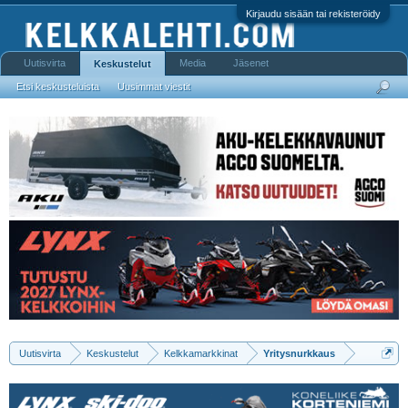
Kirjaudu sisään tai rekisteröidy
Uutisvirta
Media
Jäsenet
Keskustelut
Etsi keskusteluista
Uusimmat viestit
Uutisvirta
Keskustelut
Kelkkamarkkinat
Yritysnurkkaus