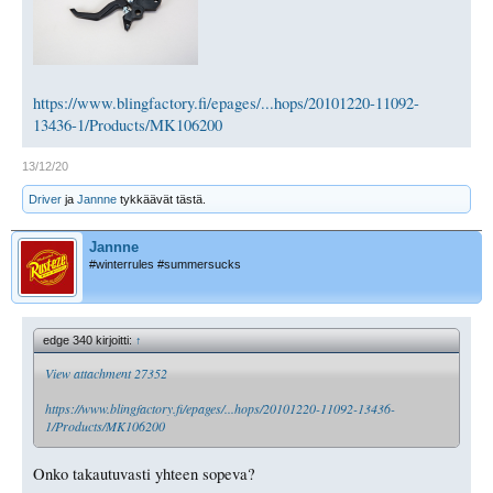
https://www.blingfactory.fi/epages/...hops/20101220-11092-
13436-1/Products/MK106200
13/12/20
Driver
ja
Jannne
tykkäävät tästä.
Jannne
#winterrules #summersucks
edge 340 kirjoitti:
↑
View attachment 27352
https://www.blingfactory.fi/epages/...hops/20101220-11092-13436-
1/Products/MK106200
Onko takautuvasti yhteen sopeva?