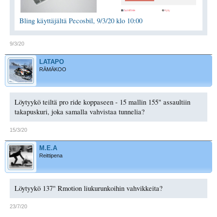
Bling käyttäjältä Pecosbil, 9/3/20 klo 10:00
9/3/20
LATAPO
RÄMÄKOO
Löytyykö teiltä pro ride koppaseen - 15 mallin 155" assaultiin
takapuskuri, joka samalla vahvistaa tunnelia?
15/3/20
M.E.A
Reittipena
Löytyykö 137" Rmotion liukurunkoihin vahvikkeita?
23/7/20