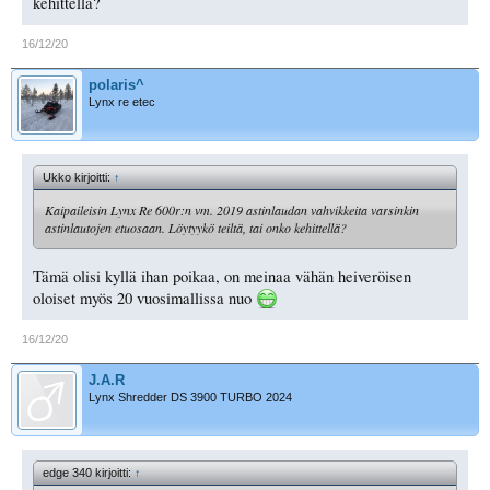
kehittellä?
16/12/20
polaris^
Lynx re etec
Ukko kirjoitti:
↑
Kaipaileisin Lynx Re 600r:n vm. 2019 astinlaudan vahvikkeita varsinkin
astinlautojen etuosaan. Löytyykö teiltä, tai onko kehittellä?
Tämä olisi kyllä ihan poikaa, on meinaa vähän heiveröisen
oloiset myös 20 vuosimallissa nuo
16/12/20
J.A.R
Lynx Shredder DS 3900 TURBO 2024
edge 340 kirjoitti:
↑