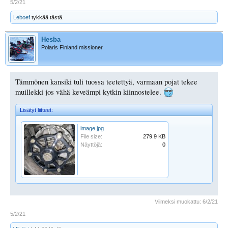
5/2/21
Leboef
tykkää tästä.
Hesba
Polaris Finland missioner
Tämmönen kansiki tuli tuossa teetettyä, varmaan pojat tekee
muillekki jos vähä keveämpi kytkin kiinnostelee.
Lisätyt liitteet:
image.jpg
File size:
279.9 KB
Näyttöjä:
0
Viimeksi muokattu:
6/2/21
5/2/21