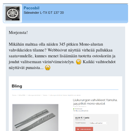
Pecosbil
Sidewinder L-TX GT 137 '20
Morjensta!
Mikähän mahtaa olla näiden 345 pitkien Mono-alustan
vahvikkeiden tilanne? Webbisivut näyttää virheää pallukkaa
saatavuudelle, kunnes menet lisäämään tuotetta ostoskoriin ja
joudut valitsemaan värin/viimeistelyn.
Kaikki vaihtoehdot
näyttävät punaista...
Bling