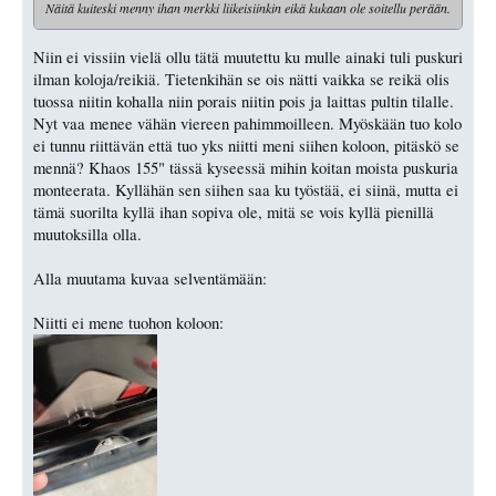
Näitä kuiteski menny ihan merkki liikeisiinkin eikä kukaan ole soitellu perään.
Niin ei vissiin vielä ollu tätä muutettu ku mulle ainaki tuli puskuri
ilman koloja/reikiä. Tietenkihän se ois nätti vaikka se reikä olis
tuossa niitin kohalla niin porais niitin pois ja laittas pultin tilalle.
Nyt vaa menee vähän viereen pahimmoilleen. Myöskään tuo kolo
ei tunnu riittävän että tuo yks niitti meni siihen koloon, pitäskö se
mennä? Khaos 155" tässä kyseessä mihin koitan moista puskuria
monteerata. Kyllähän sen siihen saa ku työstää, ei siinä, mutta ei
tämä suorilta kyllä ihan sopiva ole, mitä se vois kyllä pienillä
muutoksilla olla.
Alla muutama kuvaa selventämään:
Niitti ei mene tuohon koloon: