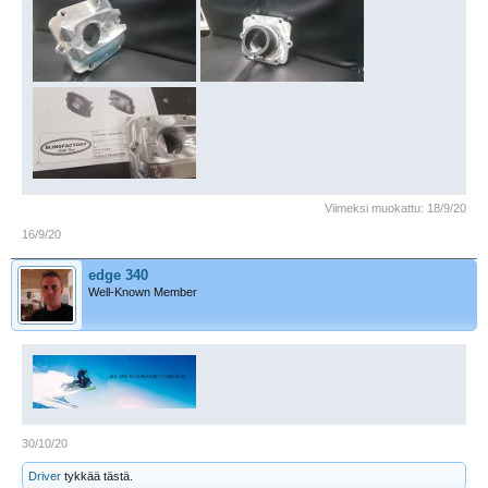
Viimeksi muokattu:
18/9/20
16/9/20
edge 340
Well-Known Member
30/10/20
Driver
tykkää tästä.