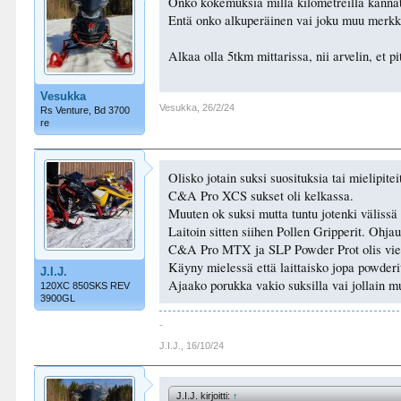
Onko kokemuksia millä kilometreillä kannat
Entä onko alkuperäinen vai joku muu merkki
Alkaa olla 5tkm mittarissa, nii arvelin, et 
Vesukka
Vesukka
,
26/2/24
Rs Venture, Bd 3700
re
Olisko jotain suksi suosituksia tai mielipit
C&A Pro XCS sukset oli kelkassa.
Muuten ok suksi mutta tuntu jotenki välissä
Laitoin sitten siihen Pollen Gripperit. Ohja
C&A Pro MTX ja SLP Powder Prot olis vielä 
Käyny mielessä että laittaisko jopa powderit
J.I.J.
Ajaako porukka vakio suksilla vai jollain m
120XC 850SKS REV
3900GL
-
J.I.J.
,
16/10/24
J.I.J. kirjoitti:
↑