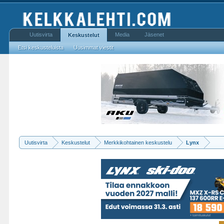
Uutisvirta
Media
Jäsenet
Keskustelut
Etsi keskusteluista
Uusimmat viestit
Uutisvirta
Keskustelut
Merkkikohtainen keskustelu
Lynx