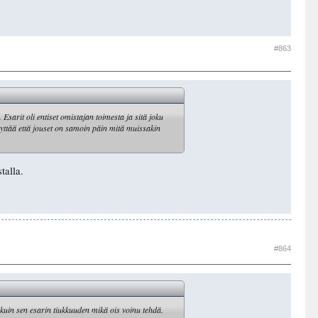
#863
Esarit oli entiset omistajan toimesta ja sitä joku
näyttää että jouset on samoin päin mitä muissakin
talla.
#864
 kuin sen esarin tiukkuuden mikä ois voinu tehdä.