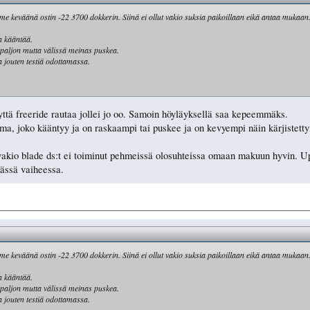
viime keväänä ostin -22 3700 dokkerin. Siinä ei ollut vakio suksia paikoillaan eikä antaa mukaan
a kääntää.
i paljon mutta välissä meinas puskea.
 jouten testiä odottamassa.
hyttä freeride rautaa jollei jo oo. Samoin höyläyksellä saa kepeemmäks.
ma, joko kääntyy ja on raskaampi tai puskee ja on kevyempi näin kärjistetty
 vakio blade ds:t ei toiminut pehmeissä olosuhteissa omaan makuun hyvin. Upo
tässä vaiheessa.
viime keväänä ostin -22 3700 dokkerin. Siinä ei ollut vakio suksia paikoillaan eikä antaa mukaan
a kääntää.
i paljon mutta välissä meinas puskea.
 jouten testiä odottamassa.