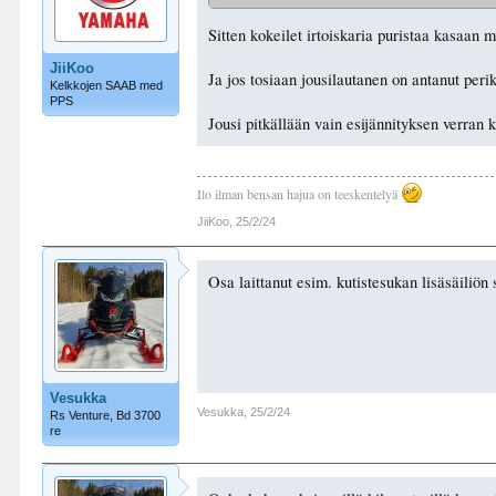
Sitten kokeilet irtoiskaria puristaa kasaan 
JiiKoo
Ja jos tosiaan jousilautanen on antanut per
Kelkkojen SAAB med
PPS
Jousi pitkällään vain esijännityksen verran 
Ilo ilman bensan hajua on teeskentelyä
JiiKoo
,
25/2/24
Osa laittanut esim. kutistesukan lisäsäiliön s
Vesukka
Vesukka
,
25/2/24
Rs Venture, Bd 3700
re