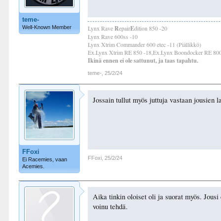
teme-
Well-Known Member
Lynx Rave
R
epair
E
dition 850 -20
Lynx Rave 600ss -10
Lynx Xtrim Commander 600 etec -11 (Piällikkö)
Ex.Lynx Xtrim RE 850 -18,Ex.Lynx Boondocker RE 800r
Ikinä ennen ei ole sattunut, ja taas tapahtu.
teme-
,
25/2/24
Jossain tullut myös juttuja vastaan jousien l
FFoxi
FFoxi
,
25/2/24
Ei Racemies, vaan
Acemies.
Aika tinkin oloiset oli ja suorat myös. Jou
voinu tehdä.