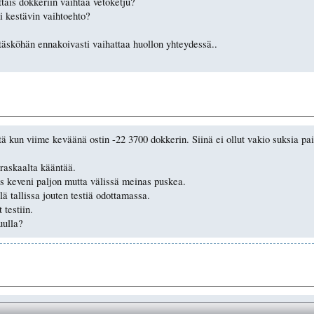
tais dokkeriin vaihtaa vetoketju?
 kestävin vaihtoehto?
pitäsköhän ennakoivasti vaihattaa huollon yhteydessä..
eitä kun viime keväänä ostin -22 3700 dokkerin. Siinä ei ollut vakio suksia 
 raskaalta kääntää.
us keveni paljon mutta välissä meinas puskea.
tallissa jouten testiä odottamassa.
 testiin.
uulla?