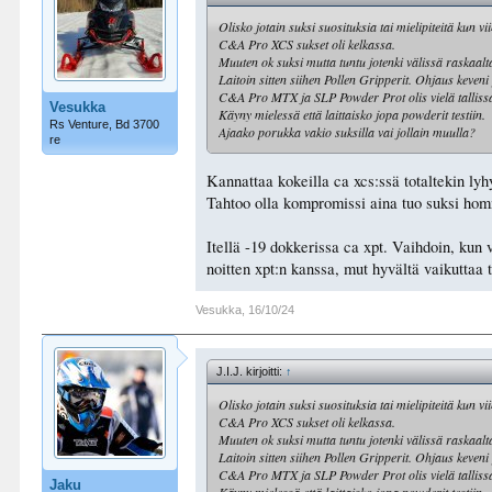
Olisko jotain suksi suosituksia tai mielipiteitä kun 
C&A Pro XCS sukset oli kelkassa.
Muuten ok suksi mutta tuntu jotenki välissä raskaalt
Laitoin sitten siihen Pollen Gripperit. Ohjaus keven
C&A Pro MTX ja SLP Powder Prot olis vielä tallissa
Vesukka
Käyny mielessä että laittaisko jopa powderit testiin.
Rs Venture, Bd 3700
Ajaako porukka vakio suksilla vai jollain muulla?
re
Kannattaa kokeilla ca xcs:ssä totaltekin ly
Tahtoo olla kompromissi aina tuo suksi hom
Itellä -19 dokkerissa ca xpt. Vaihdoin, kun
noitten xpt:n kanssa, mut hyvältä vaikuttaa 
Vesukka
,
16/10/24
J.I.J. kirjoitti:
↑
Olisko jotain suksi suosituksia tai mielipiteitä kun 
C&A Pro XCS sukset oli kelkassa.
Muuten ok suksi mutta tuntu jotenki välissä raskaalt
Laitoin sitten siihen Pollen Gripperit. Ohjaus keven
C&A Pro MTX ja SLP Powder Prot olis vielä tallissa
Jaku
Käyny mielessä että laittaisko jopa powderit testiin.