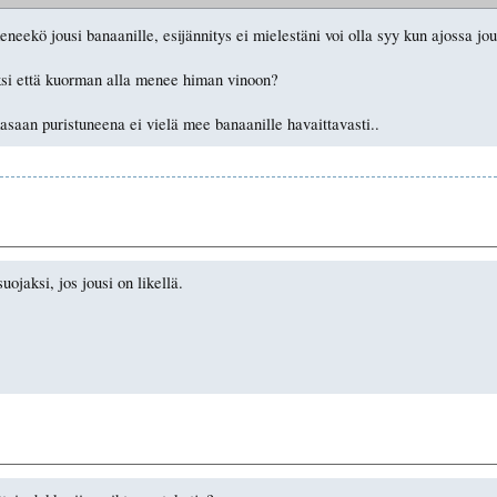
meneekö jousi banaanille, esijännitys ei mielestäni voi olla syy kun ajossa j
iksi että kuorman alla menee himan vinoon?
kasaan puristuneena ei vielä mee banaanille havaittavasti..
uojaksi, jos jousi on likellä.