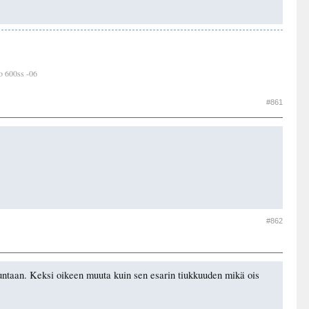
o 600ss -06
#861
#862
suuntaan. Keksi oikeen muuta kuin sen esarin tiukkuuden mikä ois