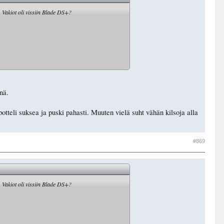
. Vakiot oli vissiin Blade DS+?
nä.
tteli suksea ja puski pahasti. Muuten vielä suht vähän kilsoja alla
#869
. Vakiot oli vissiin Blade DS+?