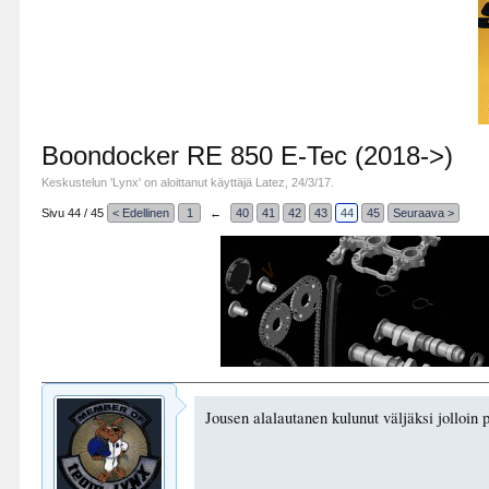
Boondocker RE 850 E-Tec (2018->)
Keskustelun '
Lynx
' on aloittanut käyttäjä
Latez
,
24/3/17
.
Sivu 44 / 45
< Edellinen
1
←
40
41
42
43
44
45
Seuraava >
Jousen alalautanen kulunut väljäksi jolloin 