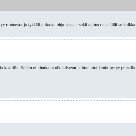
ytyy ranteesta ja tykkää tarkasta ohjauksesta sekä ajatus on säätää se kelk
s kokeilla. Sehän ei ainakaan alkutalvesta haittaa että keula pysyy pinnalla