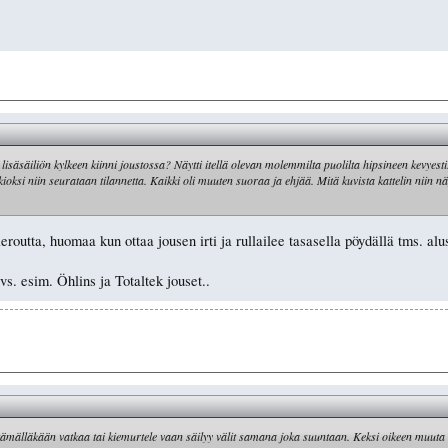
äsäiliön kylkeen kiinni joustossa? Näytti itellä olevan molemmilta puolilta hipsineen kevyesti. 
ioksi niin seurataan tilannetta. Kaikki oli muuten suoraa ja ehjää. Mitä kuvista kattelin niin 
routta, huomaa kun ottaa jousen irti ja rullailee tasasella pöydällä tms. alus
vs. esim. Öhlins ja Totaltek jouset..
rittämälläkään vatkaa tai kiemurtele vaan säilyy välit samana joka suuntaan. Keksi oikeen muuta