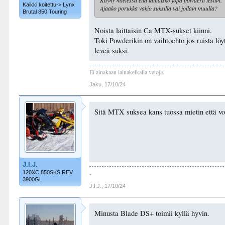
Kaikki koitettu-> Lynx
Ajaako porukka vakio suksilla vai jollain muulla?
Brutal 850 Touring
Noista laittaisin Ca MTX-sukset kiinni.
Toki Powderikin on vaihtoehto jos ruista lö
leveä suksi.
Ei ainakaan lainakelkalla vetoja.
Jaku
,
17/10/24
Sitä MTX suksea kans tuossa mietin että voi
J.I.J.
120XC 850SKS REV
-
3900GL
J.I.J.
,
17/10/24
Minusta Blade DS+ toimii kyllä hyvin.