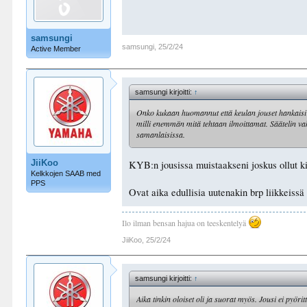
samsungi
samsungi
,
25/2/24
Active Member
samsungi kirjoitti:
↑
Onko kukaan huomannut että keulan jouset hankaisi lis
milli enemmän mitä tehtaan ilmoittamat. Säätelin vak
samanlaisissa.
JiiKoo
KYB:n jousissa muistaakseni joskus ollut kie
Kelkkojen SAAB med
PPS
Ovat aika edullisia uutenakin brp liikkeissä 
Ilo ilman bensan hajua on teeskentelyä
JiiKoo
,
25/2/24
samsungi kirjoitti:
↑
Aika tinkin oloiset oli ja suorat myös. Jousi ei pyö