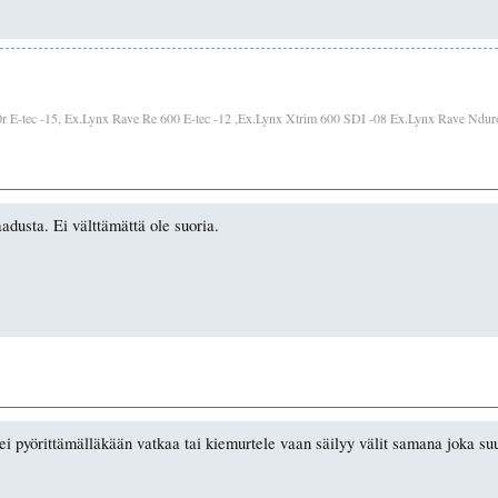
 E-tec -15, Ex.Lynx Rave Re 600 E-tec -12 ,Ex.Lynx Xtrim 600 SDI -08 Ex.Lynx Rave Ndur
aadusta. Ei välttämättä ole suoria.
si ei pyörittämälläkään vatkaa tai kiemurtele vaan säilyy välit samana joka 