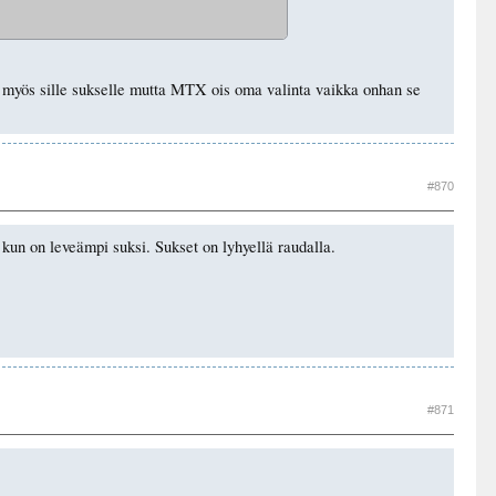
ka myös sille sukselle mutta MTX ois oma valinta vaikka onhan se
#870
 kun on leveämpi suksi. Sukset on lyhyellä raudalla.
#871