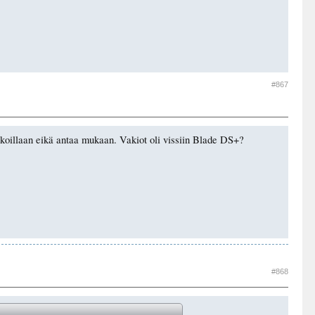
#867
paikoillaan eikä antaa mukaan. Vakiot oli vissiin Blade DS+?
#868