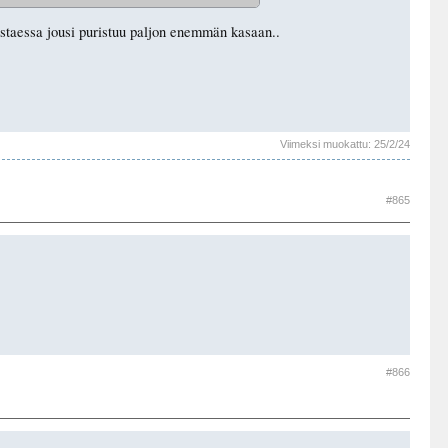
oustaessa jousi puristuu paljon enemmän kasaan..
Viimeksi muokattu:
25/2/24
#865
#866