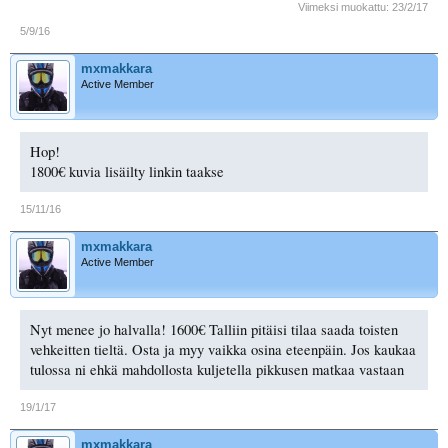
Viimeksi muokattu:
23/2/17
5/9/16
mxmakkara
Active Member
Hop!
1800€ kuvia lisäilty linkin taakse
15/11/16
mxmakkara
Active Member
Nyt menee jo halvalla! 1600€ Talliin pitäisi tilaa saada toisten
vehkeitten tieltä. Osta ja myy vaikka osina eteenpäin. Jos kaukaa
tulossa ni ehkä mahdollosta kuljetella pikkusen matkaa vastaan
19/1/17
mxmakkara