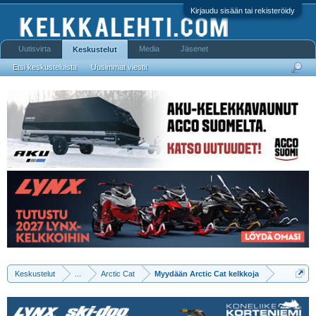
Kirjaudu sisään tai rekisteröidy
Uutisvirta
Media
Jäsenet
Keskustelut
Etsi keskusteluista
Uusimmat viestit
Keskustelut
...
Arctic Cat
Myydään Arctic Cat kelkkoja