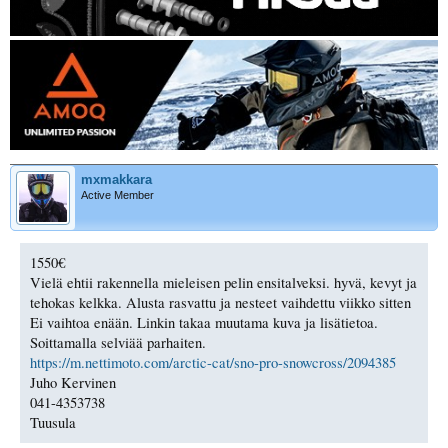
mxmakkara
Active Member
1550€
Vielä ehtii rakennella mieleisen pelin ensitalveksi. hyvä, kevyt ja
tehokas kelkka. Alusta rasvattu ja nesteet vaihdettu viikko sitten
Ei vaihtoa enään. Linkin takaa muutama kuva ja lisätietoa.
Soittamalla selviää parhaiten.
https://m.nettimoto.com/arctic-cat/sno-pro-snowcross/2094385
Juho Kervinen
041-4353738
Tuusula