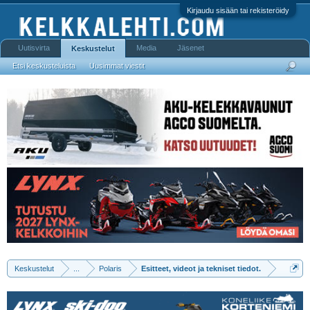
Kirjaudu sisään tai rekisteröidy
Uutisvirta
Media
Jäsenet
Keskustelut
Etsi keskusteluista
Uusimmat viestit
Keskustelut
...
Polaris
Esitteet, videot ja tekniset tiedot.