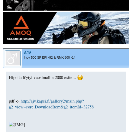
AJV
Indy 500 SP EFI -92 & RMK 800 -14
Hipolta löytyi vuosimallin 2000 esite...
pdf ->
http://ajv.kapsi.fi/gallery2/main.php?
g2_view=core.DownloadItem&g2_itemId=32758