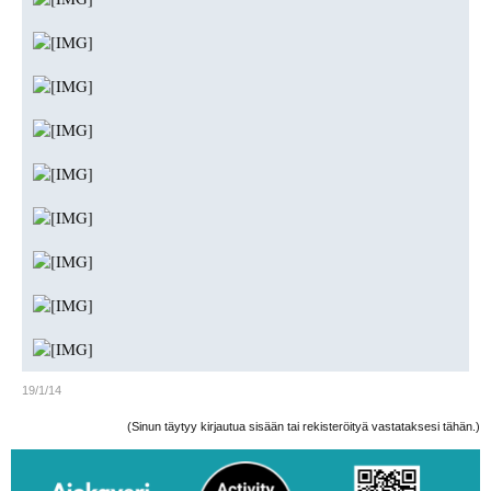
19/1/14
(Sinun täytyy kirjautua sisään tai rekisteröityä vastataksesi tähän.)