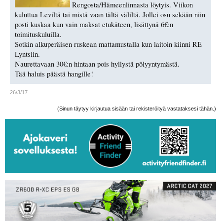
Rengosta/Hämeenlinnasta löytyis. Viikon
kuluttua Leviltä tai mistä vaan tältä väliltä. Jollei osu sekään niin
posti kuskaa kun vain maksat etukäteen, lisättynä 6€:n
toimituskuluilla.
Sotkin alkuperäisen ruskean mattamustalla kun laitoin kiinni RE
Lyntsiin.
Naurettavaan 30€:n hintaan pois hyllystä pölyyntymästä.
Tää haluis päästä hangille!
26/3/17
(Sinun täytyy kirjautua sisään tai rekisteröityä vastataksesi tähän.)