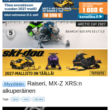
Raiseri, MX-Z XRS:n
Myydään
alkuperäinen
Tagit:
lynx
mxz
ski-doo