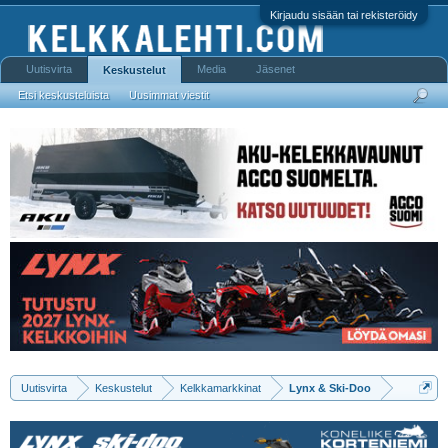
Kirjaudu sisään tai rekisteröidy
Uutisvirta
Media
Jäsenet
Keskustelut
Etsi keskusteluista
Uusimmat viestit
Uutisvirta
Keskustelut
Kelkkamarkkinat
Lynx & Ski-Doo