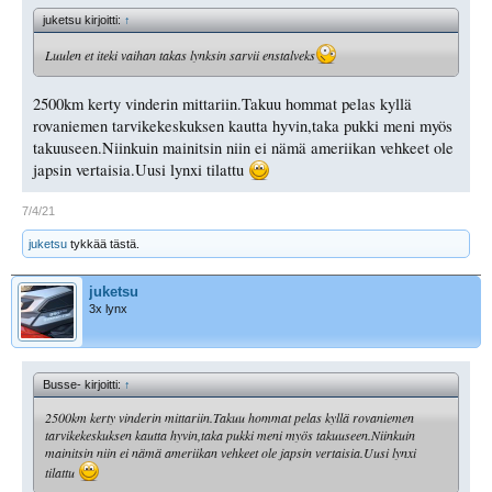
juketsu kirjoitti:
↑
Luulen et iteki vaihan takas lynksin sarvii enstalveks
2500km kerty vinderin mittariin.Takuu hommat pelas kyllä
rovaniemen tarvikekeskuksen kautta hyvin,taka pukki meni myös
takuuseen.Niinkuin mainitsin niin ei nämä ameriikan vehkeet ole
japsin vertaisia.Uusi lynxi tilattu
7/4/21
juketsu
tykkää tästä.
juketsu
3x lynx
Busse- kirjoitti:
↑
2500km kerty vinderin mittariin.Takuu hommat pelas kyllä rovaniemen
tarvikekeskuksen kautta hyvin,taka pukki meni myös takuuseen.Niinkuin
mainitsin niin ei nämä ameriikan vehkeet ole japsin vertaisia.Uusi lynxi
tilattu