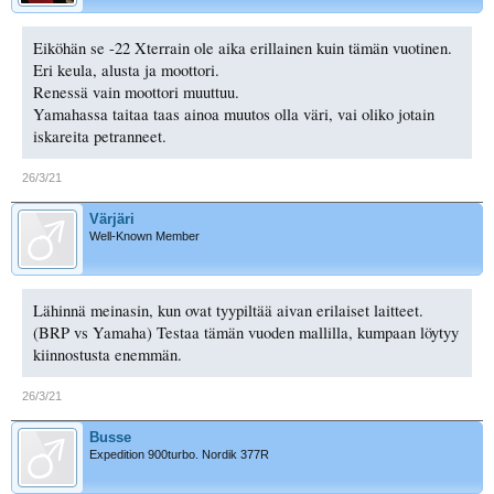
Eiköhän se -22 Xterrain ole aika erillainen kuin tämän vuotinen.
Eri keula, alusta ja moottori.
Renessä vain moottori muuttuu.
Yamahassa taitaa taas ainoa muutos olla väri, vai oliko jotain
iskareita petranneet.
26/3/21
Värjäri
Well-Known Member
Lähinnä meinasin, kun ovat tyypiltää aivan erilaiset laitteet.
(BRP vs Yamaha) Testaa tämän vuoden mallilla, kumpaan löytyy
kiinnostusta enemmän.
26/3/21
Busse
Expedition 900turbo. Nordik 377R