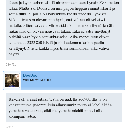
Doon ja Lynx turbon välillä nimenomaan tuon Lynxin 3700 maton
takia. Mutta Ski-Doossa on niin paljon heppaisemmat iskarit ja
soitin tutuille, joilla oli kokemusta tuosta uudesta Lynxistä.
Vakuuttivat sen olevan niin hyvä, että valinta oli selvä 41
matolla. Sitten vakuutti viimeistään kun näin sen livenä ja näin
liukurunkojen olevan nousevat takaa. Eikä se edes näyttänyt
pitkältä vaan hyvin sopusuhtaiselta. Aika monet tutut olivat
testanneet 2022 850 RE:tä ja oli kuulemma kaikin puolin
kehittynyt. Niistä kaikki myös tilasi semmoisen, aika vahva
näyttö.
23/4/21
DooDoo
Well-Known Member
Kaveri oli ajanut pitkän testiajon uudella ace900r:llä ja on
kaasutuntuma parempi kuin aikasemmin mutta ei lähelläkään
yamahan vastaavaa, eikä ole yamahamiehiä niin ei ollut
kotiinpäin vetoa.
23/4/21