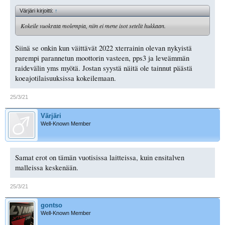
Värjäri kirjoitti:
↑
Kokeile vuokrata molempia, niin ei mene isot setelit hukkaan.
Siinä se onkin kun väittävät 2022 xterrainin olevan nykyistä
parempi parannetun moottorin vasteen, pps3 ja leveämmän
raidevälin yms myötä. Jostan syystä näitä ole tainnut päästä
koeajotilaisuuksissa kokeilemaan.
25/3/21
Värjäri
Well-Known Member
Samat erot on tämän vuotisissa laitteissa, kuin ensitalven
malleissa keskenään.
25/3/21
gontso
Well-Known Member