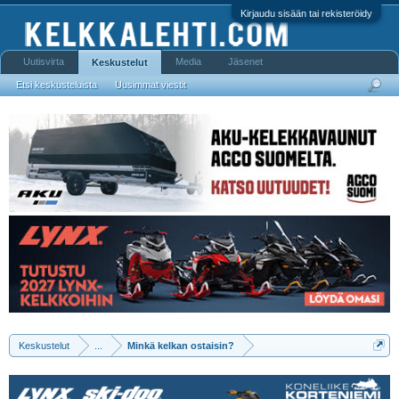
Kirjaudu sisään tai rekisteröidy
Uutisvirta
Media
Jäsenet
Keskustelut
Etsi keskusteluista
Uusimmat viestit
Keskustelut
...
Minkä kelkan ostaisin?