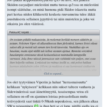
Skiidon easyadjust mielestäni mutta tuossa qs3:ssa on mielestäni
isompi säätöalue, en minä huonona pidä Skidoo iskareita mutta
pari kertaa niiden klikkereitä keulasta ruuvanneina tulee äkkiä
jousituksesta sellainen jypyttävä tai näin muistelen ja joku voi
oikaista jos olen väärässä.
Pekka AC kirjoitti:
↑
On tosiaan pitkälti makuasioita. Ja mokomat herkkiä moneen säätöön ja
asiaan. Nykyinen Viper oli alkuvaiheessa ihan järkyttävä, kunnes löytyi oikeat
sukset alle ja meistä tuli saman tien hyviä kavereita. Vauhdikas ajo on
hauskaa, mutta eipä näillä tule kelloa vastaan ajettua. Ranteita venyttävä
hauskanpito onnistunee tässä keskusteluissa mainituilla kamppeilla
varmasti. Joku ihme näissä jammuissa vain viehättää niin paljon, ettei osaa
ihan helpolla vaihtaa. Lynksissä iso miinus itsellä se, että polvet hakkaa
kuomun takakulmiin (olen 185cm) ja mutkissa ei saa luontevasti sisäkurvin
polvea vietyä kuomun sivulle. Jammussa ja skiipassa parempi muotoilu tältä
Click to expand...
osin. Tämä sama ongelma oli uudessa 850 ravessa, kun kävin hiljattain
kokeilemassa. Ihme homma, kun nimenomaan mainostavat rungon ja penkin
muotoilua, jonka pitäisi tukea helppoa kehon painon siirtelyä.
Jos olet tyytyväinen Viperiin ja haluat "herrasmaisuutta"
kelkkaan "nykyiseen" kelkkaan niin sukset talteen vanhasta ja
Sidewinderissä saat äänettömyyttä, tasaisempaa vetoa eli
sellainen on-off-on ajaminen loistaa poissaolollaan mutta
terävyydestä saat tinkiä 0-50kmh nopeuksissa, sen jälkeen alkaa
SW:n raivoaminen
ja ihan heti se ei lopu, nätillä ajolla jos ei