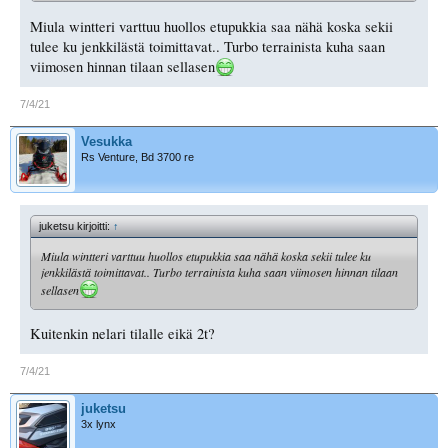
Miula wintteri varttuu huollos etupukkia saa nähä koska sekii
tulee ku jenkkilästä toimittavat.. Turbo terrainista kuha saan
viimosen hinnan tilaan sellasen
7/4/21
Vesukka
Rs Venture, Bd 3700 re
juketsu kirjoitti:
↑
Miula wintteri varttuu huollos etupukkia saa nähä koska sekii tulee ku
jenkkilästä toimittavat.. Turbo terrainista kuha saan viimosen hinnan tilaan
sellasen
Kuitenkin nelari tilalle eikä 2t?
7/4/21
juketsu
3x lynx