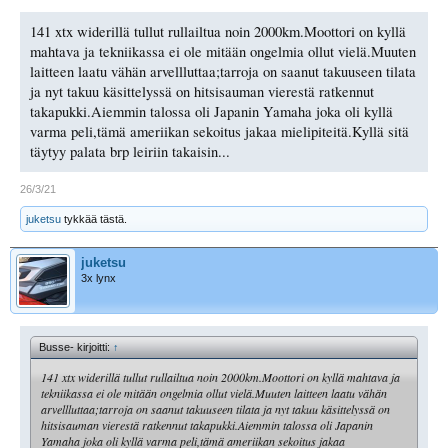
141 xtx widerillä tullut rullailtua noin 2000km.Moottori on kyllä
mahtava ja tekniikassa ei ole mitään ongelmia ollut vielä.Muuten
laitteen laatu vähän arvellluttaa;tarroja on saanut takuuseen tilata
ja nyt takuu käsittelyssä on hitsisauman vierestä ratkennut
takapukki.Aiemmin talossa oli Japanin Yamaha joka oli kyllä
varma peli,tämä ameriikan sekoitus jakaa mielipiteitä.Kyllä sitä
täytyy palata brp leiriin takaisin...
26/3/21
juketsu
tykkää tästä.
juketsu
3x lynx
Busse- kirjoitti:
↑
141 xtx widerillä tullut rullailtua noin 2000km.Moottori on kyllä mahtava ja
tekniikassa ei ole mitään ongelmia ollut vielä.Muuten laitteen laatu vähän
arvellluttaa;tarroja on saanut takuuseen tilata ja nyt takuu käsittelyssä on
hitsisauman vierestä ratkennut takapukki.Aiemmin talossa oli Japanin
Yamaha joka oli kyllä varma peli,tämä ameriikan sekoitus jakaa