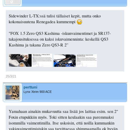
Sidewinder L-TX:ssä tulisi tällaiset kepit, mutta onko
kokonaisuutena Renegadea kummempi
"FOX 1.5 Zero QS3 Kashima -iskunvaimentimet ja SR137-
takajousituksessa on kaksi iskuvaimenninta: keskellä QS3
Kashima ja takana Zero QS3-R 2”
25/3/21
perttuni
Lynx Xtrim 900 ACE
Yamahaan ainakin mukavuutta saa lisää jos laittaa esim. sen 2"
Foxin etupukkiin myös. Toki sitten keulaakin saa paremmaksi
isommilla vaimentimilla. Itse uskoisin, että noilla kummankin
vakiovaimentimistakin saa tarvittaessa shimmaamalla ok hyvän.