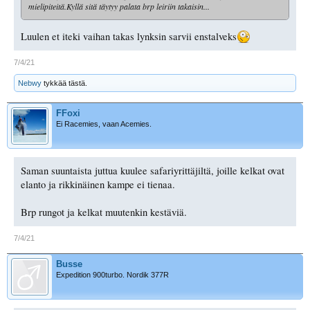
mielipiteitä.Kyllä sitä täytyy palata brp leiriin takaisin...
Luulen et iteki vaihan takas lynksin sarvii enstalveks
7/4/21
Nebwy
tykkää tästä.
FFoxi
Ei Racemies, vaan Acemies.
Saman suuntaista juttua kuulee safariyrittäjiltä, joille kelkat ovat
elanto ja rikkinäinen kampe ei tienaa.
Brp rungot ja kelkat muutenkin kestäviä.
7/4/21
Busse
Expedition 900turbo. Nordik 377R