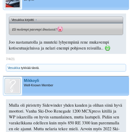
Vesukka kirjoitti:
↑
Eli molempi parempi ilmeisesti?
Joo nastamatolla ja muuteki lyhyempänä rene mukavempi
kotiseutuajeluissa ja nelari enempi pohjosen reisuilla..
7/4/21
Vesukka
tykkää tästä.
Mikkoyli
Well-Known Member
Mulla oli piristetty Sidewinder yhden kauden ja olihan siinä hyvä
moottori. Vanha Ski-Doo Renegade 1200 MCXpress kitillä ja
WP iskareilla on hyvin samanlainen, mutta laatupeli. Pidän sen
varakelkkana edelleen kuin myös 850 RE 3300 kun paremmalla
en ole ajanut. Mutta nelaria tekee mieli. Arvoin myös 2022 Ski-