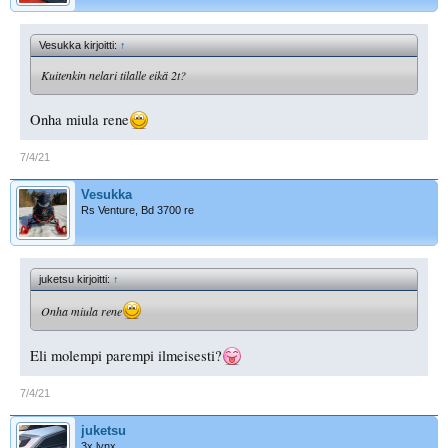
Vesukka kirjoitti:
↑
Kuitenkin nelari tilalle eikä 2t?
Onha miula rene
7/4/21
Vesukka
Rs Venture, Bd 3700 re
juketsu kirjoitti:
↑
Onha miula rene
Eli molempi parempi ilmeisesti?
7/4/21
juketsu
3x lynx