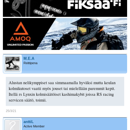
M.E.A
Reittipena
Alustan nelikymppiset saa simmaamalla hyväksi mutta keulan
kolmikutoset vaatii myös jouset tai mielellään paremmit kepit.
Itellä rs Lynxin kolmisäätöiset kashimakybit joissa RS racing
servicen säätö, toimii.
25/3/21
anttiL
Active Member