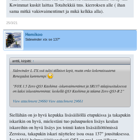
Kovimmat kuskit laittaa Totaltekkiä tms. kierroksen alle ( ihan
sama mitkä vakiovaimentimet ja mikä kelkka alla).
25/3/21
Hemikoo
Sidewinder xtx se 137"
anttiL kirjoitti:
↑
Sidewinder L-TX:ssä tulisi tällaiset kepit, mutta onko kokonaisuutena
Renegadea kummempi
"FOX 1.5 Zero QS3 Kashima -iskunvaimentimet ja SR137-takajousituksessa
on kaksi iskuvaimenninta: keskellä QS3 Kashima ja takana Zero QS3-R 2”
View attachment 29660
View attachment 29661
Siellähän on jo hyvä kepukka lisäsäiliöllä etupukissa ja takapukin
iskarikin on hyvä, mielestäni tuo paluupuolen lisäys keulan
iskareihin on hyvä lisäys jos toimii kuten lisäsäiliöttömissä
Zeroissa, takapukin iskari näyttelee isoa osaa 137" jousituksessa.
Jos tykkää helpposäätöisyydestä QS3 on nro1, sen jälkeen