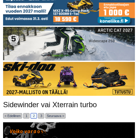
Sidewinder vai Xterrain turbo
< Edellinen
1
2
3
Seuraava >