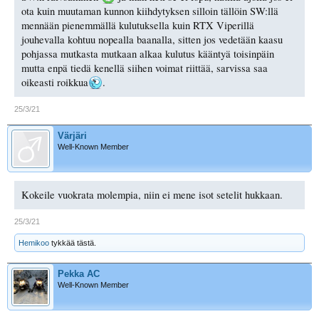
ota kuin muutaman kunnon kiihdytyksen silloin tällöin SW:llä
mennään pienemmällä kulutuksella kuin RTX Viperillä
jouhevalla kohtuu nopealla baanalla, sitten jos vedetään kaasu
pohjassa mutkasta mutkaan alkaa kulutus kääntyä toisinpäin
mutta enpä tiedä kenellä siihen voimat riittää, sarvissa saa
oikeasti roikkua
.
25/3/21
Värjäri
Well-Known Member
Kokeile vuokrata molempia, niin ei mene isot setelit hukkaan.
25/3/21
Hemikoo
tykkää tästä.
Pekka AC
Well-Known Member