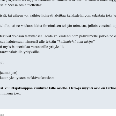
sa aiheessa omia tuotteitasi.
issä, tai aiheen voi vaihtoehtoisesti aloittaa kelkkalehti.com edustaja joka t
lulle, tai ne voidaan lukita ilmoituksen tekijän toimesta, jolloin viestintä t
ekuvat voidaan tarvittaessa ladata kelkkalehti.com palvelimelle jolloin ne o
kelkkalehti.com tukija”
 saa halutessaan nimensä alle tekstin ”
 myös banneritilaa varanneille yrityksille.
aavanalaisille yrityksille.
set
jaamot jne)
 kuten yksityisten mökkivuokraukset.
ät kuluttajakauppaa kuuluvat tälle osiolle. Osto-ja myynti osio on tarkoit
ä minuun joko:
ella