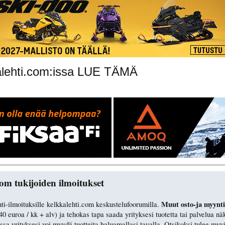
kkalehti.com:issa LUE TÄMÄ
om tukijoiden ilmoitukset
Muut osto-ja myynti 
nti-ilmoituksille kelkkalehti.com keskustelufoorumilla.
0 euroa / kk + alv) ja tehokas tapa saada yrityksesi tuotetta tai palvelua 
ossa yrityksesi voi myydä tuotteita haluamallasi tavalla. Otsikoksi tulee my