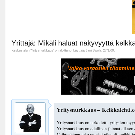
Yrittäjä: Mikäli haluat näkyvyyttä kel
Keskustelun '
Yritysnurkkaus
' on aloittanut käyttäjä
Jani Sipola
,
27/1/09
.
Yritysnurkkaus – Kelkkalehti.c
Yritysnurkkaus on tarkoitettu yritysten myy
Yritysnurkkaus on edullinen (hinnat alkaen 4
Vaihtoehtona joko on yksi aihe eli topikki j