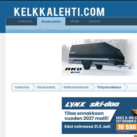
Uutisvirta
Media
Jäsenet
Keskustelut
Etsi keskusteluista
Uusimmat viestit
Uutisvirta
Keskustelut
Kelkkamarkkinat
Yritysnurkkaus