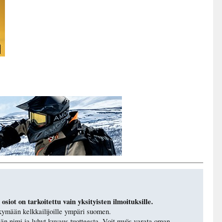
osiot on tarkoitettu vain yksityisten ilmoituksille.
näkymään kelkkailijoille ympäri suomen.
yjän nimi ja lyhyt kuvaus tuotteesta. Voit myös varata oman