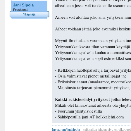
aihealueen jossa voit tuoda esille useammas
Jani Sipola
Presidentti
Ylläpitäjä
Aiheen voit aloittaa joko sinä yrityksesi nim
Aiheet voidaan jättää joko avoimiksi keskuste
Myynti-ilmoituksen varanneen yrityksen tuot
Yritysnurkkauksesta tilan varannut käyttäjä
Yritysnurkkauspalvelu kuuluu automaattisesti
Yritysnurkkauspalvelu sopii esimerkiksi seur
- Kelkkojen huoltopalveluja tarjoavat yrityk
- Osia valmistavat pienet metallipajat jne
- Erikoiskorjaamot (maalaamot, moottorikor
- Majoitusta tarjoavat pienemmät yritykset,
Kaikki rekisteröidyt yritykset jotka tekev
Mikäli olet kiinnostunut aiheesta ota yheytt
- Foorumin yksityisviestillä
- Sähköpostilla jani ÄT kelkkalehti.com
Instagram/janisipola
- kelkkailua lehden sivujen ulkopuol