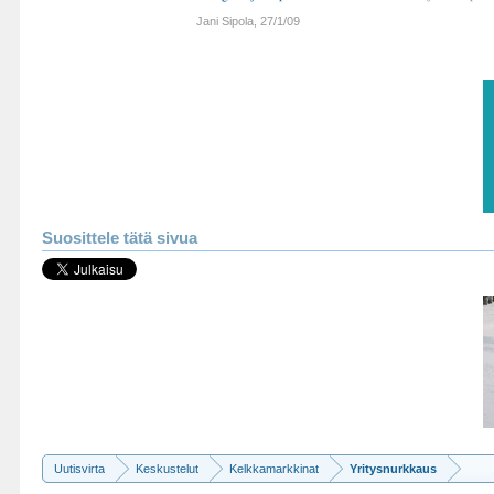
Jani Sipola
,
27/1/09
Suosittele tätä sivua
Uutisvirta
Keskustelut
Kelkkamarkkinat
Yritysnurkkaus