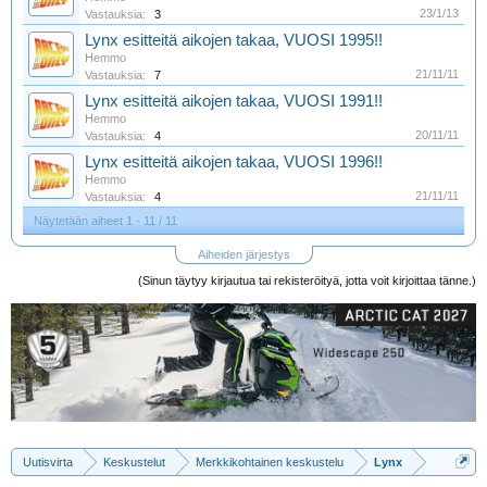
23/1/13
Vastauksia:
3
Lynx esitteitä aikojen takaa, VUOSI 1995!!
Hemmo
21/11/11
Vastauksia:
7
Lynx esitteitä aikojen takaa, VUOSI 1991!!
Hemmo
20/11/11
Vastauksia:
4
Lynx esitteitä aikojen takaa, VUOSI 1996!!
Hemmo
21/11/11
Vastauksia:
4
Näytetään aiheet 1 - 11 / 11
Aiheiden järjestys
(Sinun täytyy kirjautua tai rekisteröityä, jotta voit kirjoittaa tänne.)
Uutisvirta
Keskustelut
Merkkikohtainen keskustelu
Lynx