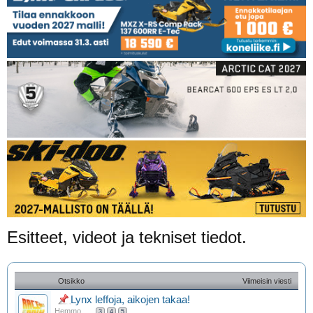
Esitteet, videot ja tekniset tiedot.
Otsikko
Viimeisin viesti
Lynx leffoja, aikojen takaa!
Hemmo
...
3
4
5