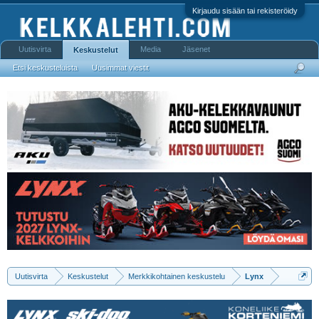
Kirjaudu sisään tai rekisteröidy
Uutisvirta
Media
Jäsenet
Keskustelut
Etsi keskusteluista
Uusimmat viestit
Uutisvirta
Keskustelut
Merkkikohtainen keskustelu
Lynx