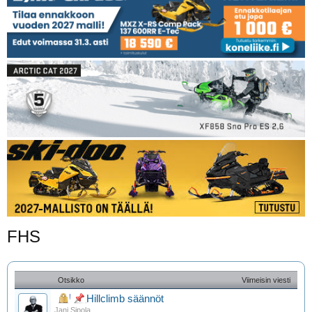
FHS
Otsikko
Viimeisin viesti
Hillclimb säännöt
Jani Sipola