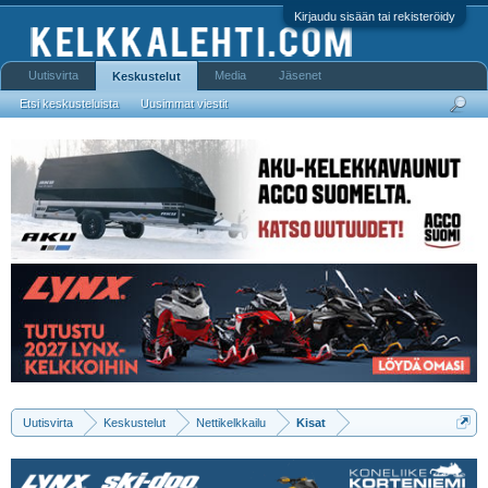
Kirjaudu sisään tai rekisteröidy
Uutisvirta
Media
Jäsenet
Keskustelut
Etsi keskusteluista
Uusimmat viestit
Uutisvirta
Keskustelut
Nettikelkkailu
Kisat