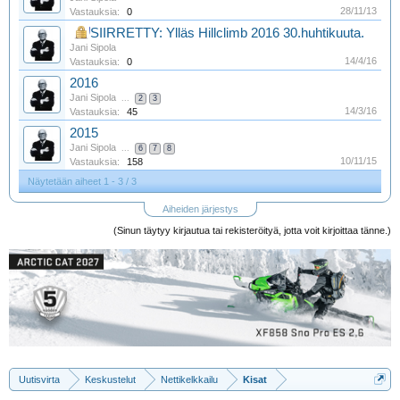
28/11/13
Vastauksia:
0
SIIRRETTY: Ylläs Hillclimb 2016 30.huhtikuuta.
Jani Sipola
14/4/16
Vastauksia:
0
2016
Jani Sipola
...
2
3
14/3/16
Vastauksia:
45
2015
Jani Sipola
...
6
7
8
10/11/15
Vastauksia:
158
Näytetään aiheet 1 - 3 / 3
Aiheiden järjestys
(Sinun täytyy kirjautua tai rekisteröityä, jotta voit kirjoittaa tänne.)
Uutisvirta
Keskustelut
Nettikelkkailu
Kisat