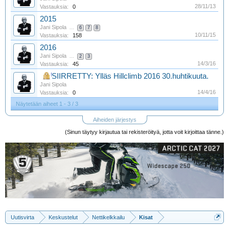
28/11/13
Vastauksia:
0
2015
Jani Sipola
...
6
7
8
10/11/15
Vastauksia:
158
2016
Jani Sipola
...
2
3
14/3/16
Vastauksia:
45
SIIRRETTY: Ylläs Hillclimb 2016 30.huhtikuuta.
Jani Sipola
14/4/16
Vastauksia:
0
Näytetään aiheet 1 - 3 / 3
Aiheiden järjestys
(Sinun täytyy kirjautua tai rekisteröityä, jotta voit kirjoittaa tänne.)
Uutisvirta
Keskustelut
Nettikelkkailu
Kisat