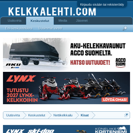
Kirjaudu sisään tai rekisteröidy
Uutisvirta
Media
Jäsenet
Keskustelut
Etsi keskusteluista
Uusimmat viestit
Uutisvirta
Keskustelut
Nettikelkkailu
Kisat