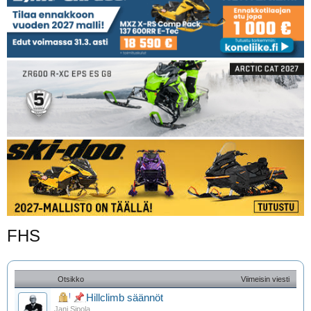
FHS
Otsikko
Viimeisin viesti
Hillclimb säännöt
Jani Sipola