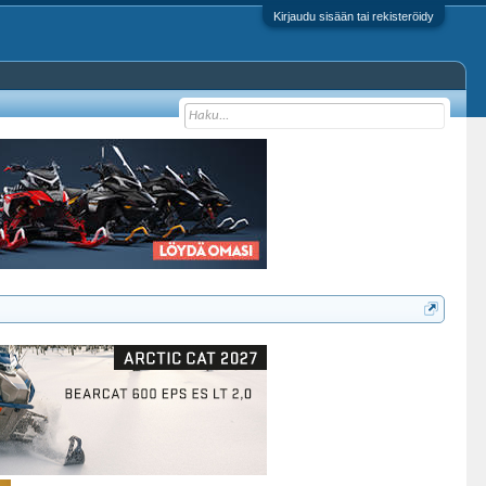
Kirjaudu sisään tai rekisteröidy