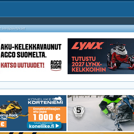
 seinäpäivitykset