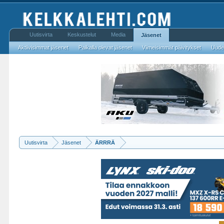
Uutisvirta
Keskustelut
Media
Jäsenet
Aktiivisimmat jäsenet
Paikalla olevat jäsenet
Viimeisimmät päivitykset
Uudet
Uutisvirta
Jäsenet
ÄRRRÄ