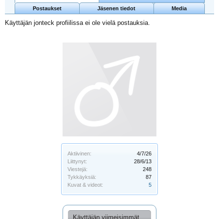
Postaukset
Jäsenen tiedot
Media
Käyttäjän jonteck profiilissa ei ole vielä postauksia.
Aktiivinen:
4/7/26
Liittynyt:
28/6/13
Viestejä:
248
Tykkäyksiä:
87
Kuvat & videot:
5
Käyttäjän viimeisimmät