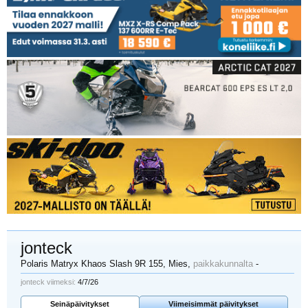
jonteck
Polaris Matryx Khaos Slash 9R 155
, Mies,
paikkakunnalta
-
jonteck viimeksi:
4/7/26
Seinäpäivitykset
Viimeisimmät päivitykset