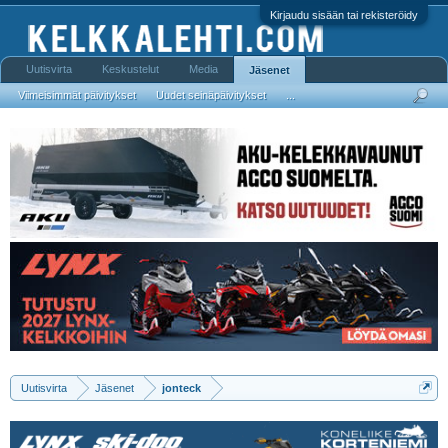
Kirjaudu sisään tai rekisteröidy
Uutisvirta
Keskustelut
Media
Jäsenet
Viimeisimmät päivitykset
Uudet seinäpäivitykset
...
Uutisvirta
Jäsenet
jonteck