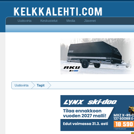
Uutisvirta
Keskustelut
Media
Jäsenet
Uutisvirta
Tagit