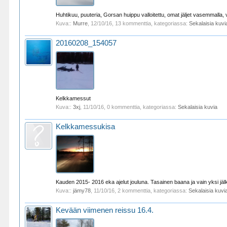
Huhtikuu, puuteria, Gorsan huippu valloitettu, omat jäljet vasemmalla, voi
Kuva::
Murre
,
12/10/16
, 13 kommenttia, kategoriassa:
Sekalaisia kuvi
20160208_154057
Kelkkamessut
Kuva::
3xj
,
11/10/16
, 0 kommenttia, kategoriassa:
Sekalaisia kuvia
Kelkkamessukisa
Kauden 2015- 2016 eka ajelut jouluna. Tasainen baana ja vain yksi jäl
Kuva::
jämy78
,
11/10/16
, 2 kommenttia, kategoriassa:
Sekalaisia kuvi
Kevään viimenen reissu 16.4.