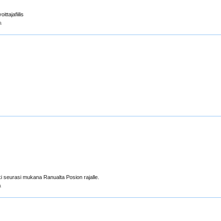
ttajafiilis
a
ki seurasi mukana Ranualta Posion rajalle.
a