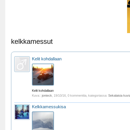
kelkkamessut
Kelit kohdallaan
Kelit kohdallaan
Kuva::
jonteck
,
19/10/16
, 0 kommenttia, kategoriassa:
Sekalaisia kuvi
Kelkkamessukisa