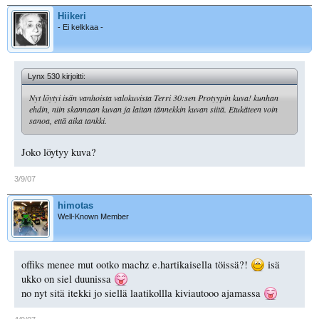
Hiikeri
- Ei kelkkaa -
Lynx 530 kirjoitti:
Nyt löytyi isän vanhoista valokuvista Terri 30:sen Protyypin kuva! kunhan
ehdin, niin skannaan kuvan ja laitan tännekkin kuvan siitä. Etukäteen voin
sanoa, että aika tankki.
Joko löytyy kuva?
3/9/07
himotas
Well-Known Member
offiks menee mut ootko machz e.hartikaisella töissä?!
isä
ukko on siel duunissa
no nyt sitä itekki jo siellä laatikollla kiviautooo ajamassa