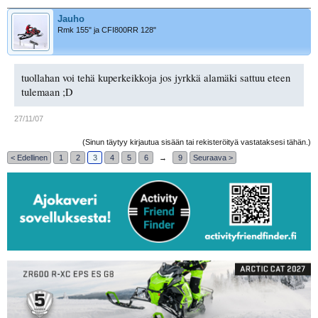
Jauho
Rmk 155" ja CFI800RR 128"
tuollahan voi tehä kuperkeikkoja jos jyrkkä alamäki sattuu eteen
tulemaan ;D
27/11/07
(Sinun täytyy kirjautua sisään tai rekisteröityä vastataksesi tähän.)
< Edellinen
1
2
3
4
5
6
→
9
Seuraava >