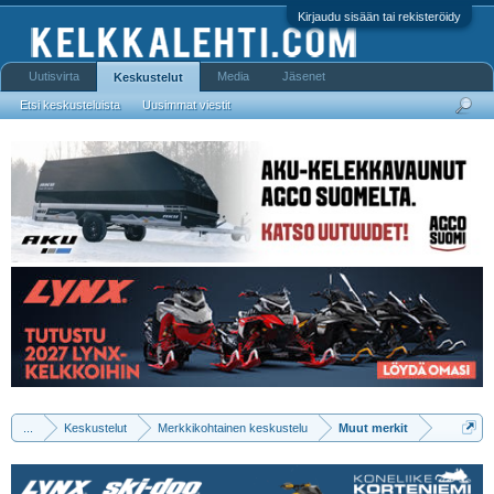
Kirjaudu sisään tai rekisteröidy
Uutisvirta
Media
Jäsenet
Keskustelut
Etsi keskusteluista
Uusimmat viestit
...
Keskustelut
Merkkikohtainen keskustelu
Muut merkit