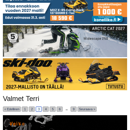
Valmet Terri
< Edellinen
1
2
3
4
5
6
→
9
Seuraava >