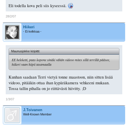
Eli todella kova peli siis kyseessä.
28/2/07
Hiikeri
- Ei kelkkaa -
Maunusjokke kirjoitti:
EE heleketti, paas kopone sinäki vähän videoo mites sillä terrillä pääsee,
hiikeri vaan hiipii tasamaalla
Kunhan saadaan Terri vietyä tonne maastoon, niin sitten lisää
videoo, pitääkin ottaa ihan kypäräkamera vehkeeni mukaan.
Tossa tallin pihalla on jo riittävästi hiivitty. ;D
1/3/07
J.Toivanen
Well-Known Member