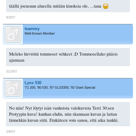
täällä joensuun alueella mitään kinoksia ole, ...tana
9/3/07
tsammy
Well-Known Member
Meleko hirviöitä tommoset vehkeet ;D Tommosellako pääsis
ajamaan
31/3/07
Lynx 530
'71 200, '80 530, '87 GLS3300, '92 Giant Special
No niin! Nyt löytyi isän vanhoista valokuvista Terri 30:sen
Protyypin kuva! kunhan ehdin, niin skannaan kuvan ja laitan
tännekkin kuvan siitä. Etukäteen voin sanoa, että aika tankki.
2/6/07