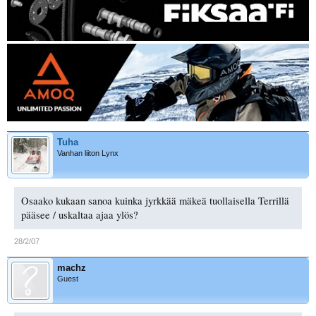
Tuha
Vanhan liiton Lynx
Osaako kukaan sanoa kuinka jyrkkää mäkeä tuollaisella Terrillä
pääsee / uskaltaa ajaa ylös?
28/2/07
machz
Guest