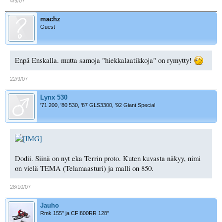
4/9/07
machz
Guest
Enpä Enskalla. mutta samoja "hiekkalaatikkoja" on rymytty!
22/9/07
Lynx 530
'71 200, '80 530, '87 GLS3300, '92 Giant Special
Dodii. Siinä on nyt eka Terrin proto. Kuten kuvasta näkyy, nimi
on vielä TEMA (Telamaasturi) ja malli on 850.
28/10/07
Jauho
Rmk 155" ja CFI800RR 128"