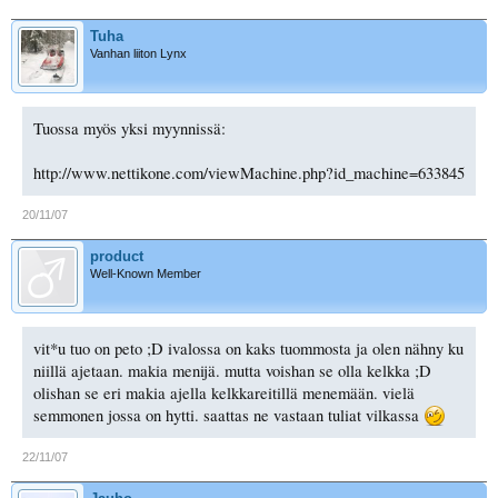
Tuha
Vanhan liiton Lynx
Tuossa myös yksi myynnissä:
http://www.nettikone.com/viewMachine.php?id_machine=633845
20/11/07
product
Well-Known Member
vit*u tuo on peto ;D ivalossa on kaks tuommosta ja olen nähny ku
niillä ajetaan. makia menijä. mutta voishan se olla kelkka ;D
olishan se eri makia ajella kelkkareitillä menemään. vielä
semmonen jossa on hytti. saattas ne vastaan tuliat vilkassa
22/11/07