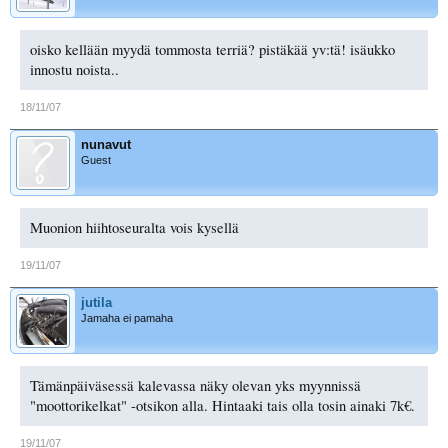
oisko kellään myydä tommosta terriä? pistäkää yv:tä! isäukko
innostu noista..
18/11/07
nunavut
Guest
Muonion hiihtoseuralta vois kysellä
19/11/07
jutila
Jamaha ei pamaha
Tämänpäiväsessä kalevassa näky olevan yks myynnissä
"moottorikelkat" -otsikon alla. Hintaaki tais olla tosin ainaki 7k€.
19/11/07