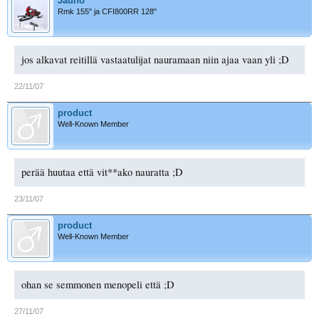
Jauho
Rmk 155" ja CFI800RR 128"
jos alkavat reitillä vastaatulijat nauramaan niin ajaa vaan yli ;D
22/11/07
product
Well-Known Member
perää huutaa että vit**ako nauratta ;D
23/11/07
product
Well-Known Member
ohan se semmonen menopeli että ;D
27/11/07