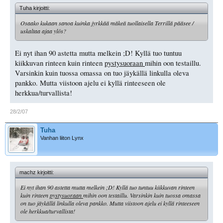
Tuha kirjoitti:
Osaako kukaan sanoa kuinka jyrkkää mäkeä tuollaisella Terrillä pääsee /
uskaltaa ajaa ylös?
Ei nyt ihan 90 astetta mutta melkein ;D! Kyllä tuo tuntuu
kiikkuvan rinteen kuin rinteen
pystysuoraan
mihin oon testaillu.
Varsinkin kuin tuossa omassa on tuo jäykällä linkulla oleva
pankko. Mutta viistoon ajelu ei kyllä rinteeseen ole
herkkua/turvallista!
28/2/07
Tuha
Vanhan liiton Lynx
machz kirjoitti:
Ei nyt ihan 90 astetta mutta melkein ;D! Kyllä tuo tuntuu kiikkuvan rinteen
kuin rinteen
pystysuoraan
mihin oon testaillu. Varsinkin kuin tuossa omassa
on tuo jäykällä linkulla oleva pankko. Mutta viistoon ajelu ei kyllä rinteeseen
ole herkkua/turvallista!