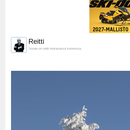
Reitti
Jovain on reitit mukavassa kunnossa.