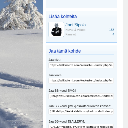
Lisää kohteita
Jani Sipola
Kuvat & videot:
158
Kansiot:
4
Jaa tämä kohde
Jaa sivu:
Jaa kuva:
Jaa BB-koodi [IMG] :
Jaa BB-koodi [IMG] esikatselukuvan kanssa:
Jaa BB-koodi [GALLERY]: