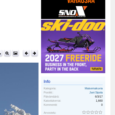
Info
Kategoria:
Maisemakuvia
Postitti::
Jani Sipola
Päivämäärä:
6/3/17
Katselukerrat:
1,660
Kommentit:
0
Arvostelu: