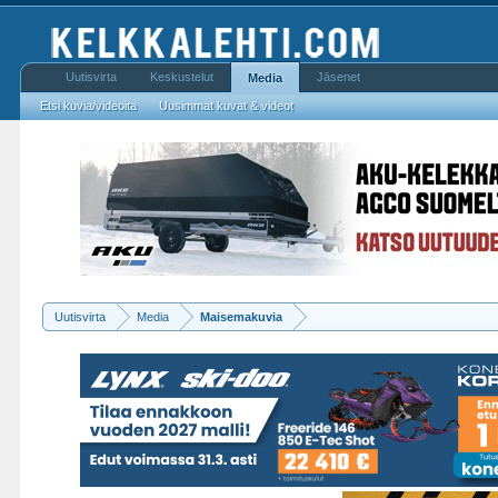
Uutisvirta
Keskustelut
Jäsenet
Media
Etsi kuvia/videoita
Uusimmat kuvat & videot
Uutisvirta
Media
Maisemakuvia