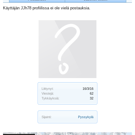
Käyttäjän JJh78 profiilissa ei ole vielä postauksia.
Liittynyt:
16/3/16
Viestejä:
62
Tykkäyksiä:
32
Sijainti:
Pyssykylä