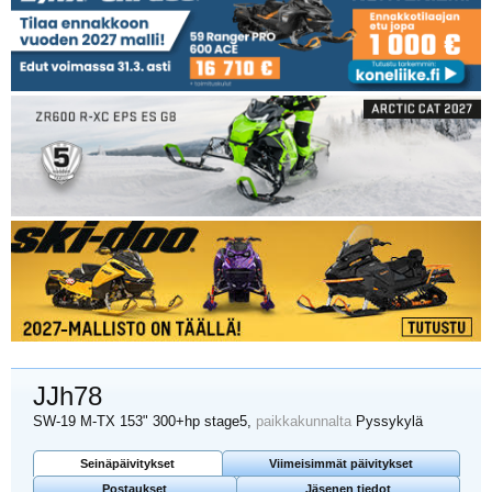
JJh78
SW-19 M-TX 153" 300+hp stage5
,
paikkakunnalta
Pyssykylä
Seinäpäivitykset
Viimeisimmät päivitykset
Postaukset
Jäsenen tiedot