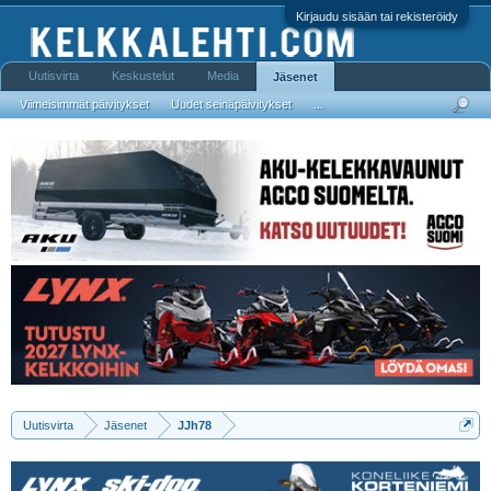
Kirjaudu sisään tai rekisteröidy
Uutisvirta
Keskustelut
Media
Jäsenet
Viimeisimmät päivitykset
Uudet seinäpäivitykset
...
Uutisvirta
Jäsenet
JJh78