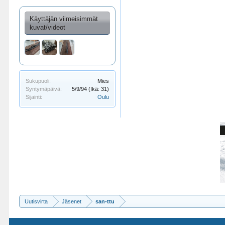
Käyttäjän viimeisimmät
kuvat/videot
IMG_20211226_154553
IMG_20211226_154609
IMG_20211226_154548
Sukupuoli:
Mies
Syntymäpäivä:
5/9/94
(Ikä: 31)
Sijainti:
Oulu
Uutisvirta
Jäsenet
san-ttu