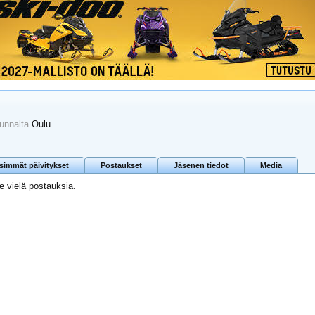
unnalta
Oulu
isimmät päivitykset
Postaukset
Jäsenen tiedot
Media
le vielä postauksia.