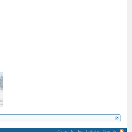
Contact Us
Help
Uutisvirta
Siirry ylös