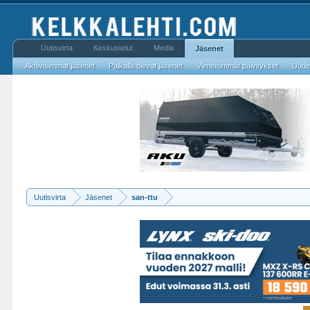
Uutisvirta
Keskustelut
Media
Jäsenet
Aktiivisimmat jäsenet
Paikalla olevat jäsenet
Viimeisimmät päivitykset
Uudet
Uutisvirta
Jäsenet
san-ttu