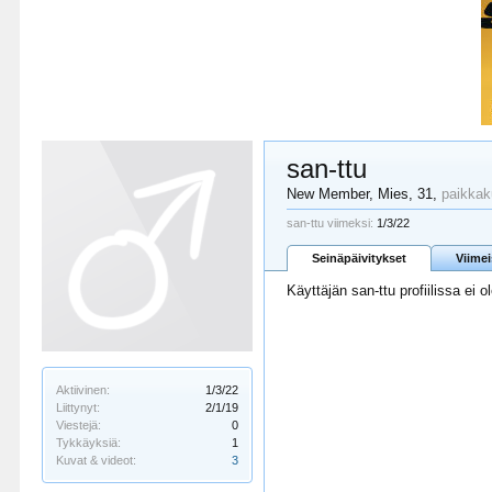
san-ttu
New Member
, Mies, 31,
paikkak
san-ttu viimeksi:
1/3/22
Seinäpäivitykset
Viime
Käyttäjän san-ttu profiilissa ei o
Aktiivinen:
1/3/22
Liittynyt:
2/1/19
Viestejä:
0
Tykkäyksiä:
1
Kuvat & videot:
3