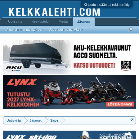
Kirjaudu sisään tai rekisteröidy
Uutisvirta
Keskustelut
Media
Jäsenet
Viimeisimmät päivitykset
Uudet seinäpäivitykset
...
Uutisvirta
Jäsenet
Sape