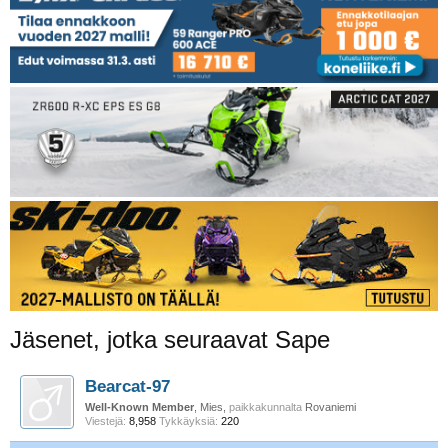
Jäsenet, jotka seuraavat Sape
Bearcat-97
Well-Known Member
, Mies,
paikkakunnalta
Rovaniemi
Viestejä:
8,958
Tykkäyksiä:
220