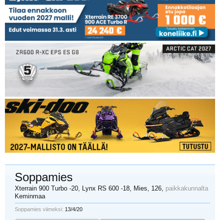
Soppamies
Xterrain 900 Turbo -20, Lynx RS 600 -18
, Mies, 126,
paikkakunnalta
Keminmaa
Soppamies viimeksi:
13/4/20