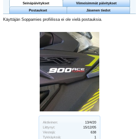
Seinäpäivitykset
Viimeisimmät päivitykset
Postaukset
Jäsenen tiedot
Käyttäjän Soppamies profiilissa ei ole vielä postauksia.
Aktiivinen:
13/4/20
Liittynyt:
15/12/05
Viestejä:
638
Tykkäyksiä:
1