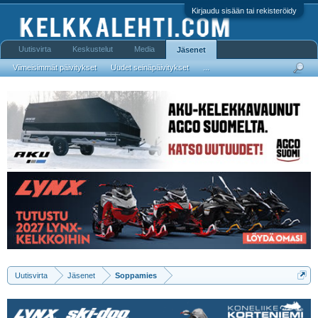
Kirjaudu sisään tai rekisteröidy
Uutisvirta
Keskustelut
Media
Jäsenet
Viimeisimmät päivitykset
Uudet seinäpäivitykset
...
Uutisvirta
Jäsenet
Soppamies