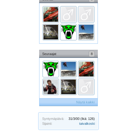
Seuraajat
8
Näytä kaikki
Syntymäpäivä:
31/3/00
(Ikä: 126)
Sijainti:
taivalkoski