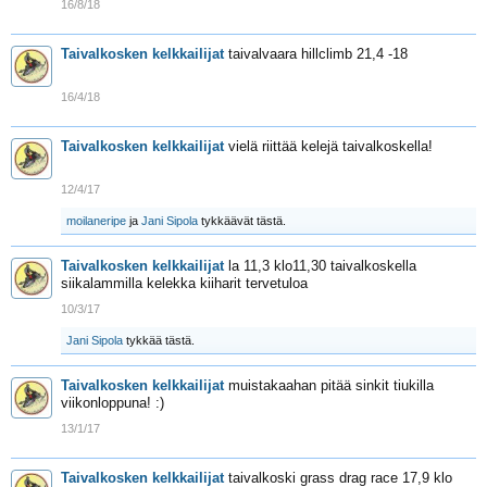
16/8/18
Taivalkosken kelkkailijat
taivalvaara hillclimb 21,4 -18
16/4/18
Taivalkosken kelkkailijat
vielä riittää kelejä taivalkoskella!
12/4/17
moilaneripe
ja
Jani Sipola
tykkäävät tästä.
Taivalkosken kelkkailijat
la 11,3 klo11,30 taivalkoskella
siikalammilla kelekka kiiharit tervetuloa
10/3/17
Jani Sipola
tykkää tästä.
Taivalkosken kelkkailijat
muistakaahan pitää sinkit tiukilla
viikonloppuna! :)
13/1/17
Taivalkosken kelkkailijat
taivalkoski grass drag race 17,9 klo