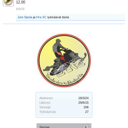
12,00
6/9/16
Jani Sipola
ja
Hra XC
tykkäävät tästä.
Aktiivinen:
18/3/24
Liittynyt:
29/6/15
Viestejä:
106
Tykkäyksiä:
27
Seuraa
6