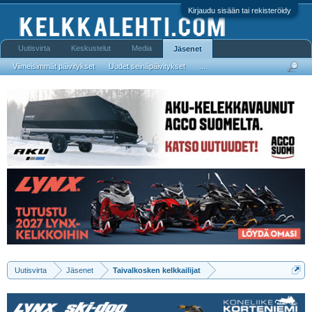
Kirjaudu sisään tai rekisteröidy
Uutisvirta
Keskustelut
Media
Jäsenet
Viimeisimmät päivitykset
Uudet seinäpäivitykset
...
Uutisvirta
Jäsenet
Taivalkosken kelkkailijat