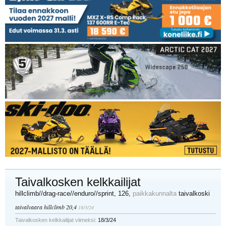
Taivalkosken kelkkailijat
hillclimb//drag-race//enduro//sprint
, 126,
paikkakunnalta
taivalkoski
taivalvaara hillclimb 20,4
18/3/24
Taivalkosken kelkkailijat viimeksi:
18/3/24