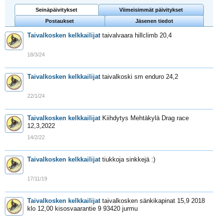
Seinäpäivitykset
Viimeisimmät päivitykset
Postaukset
Jäsenen tiedot
Taivalkosken kelkkailijat
taivalvaara hillclimb 20,4
18/3/24
Taivalkosken kelkkailijat
taivalkoski sm enduro 24,2
22/1/24
Taivalkosken kelkkailijat
Kiihdytys Mehtäkylä Drag race
12,3,2022
14/2/22
Taivalkosken kelkkailijat
tiukkoja sinkkejä :)
17/11/19
Taivalkosken kelkkailijat
taivalkosken sänkikapinat 15,9 2018
klo 12,00 kisosvaarantie 9 93420 jurmu