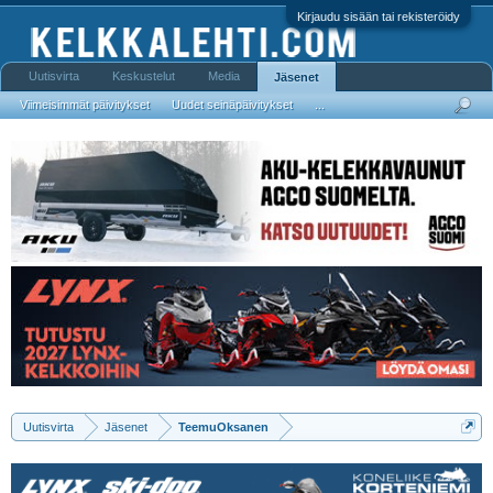
Kirjaudu sisään tai rekisteröidy
Uutisvirta
Keskustelut
Media
Jäsenet
Viimeisimmät päivitykset
Uudet seinäpäivitykset
...
Uutisvirta
Jäsenet
TeemuOksanen