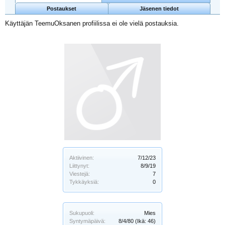
Postaukset
Jäsenen tiedot
Käyttäjän TeemuOksanen profiilissa ei ole vielä postauksia.
Aktiivinen:
7/12/23
Liittynyt:
8/9/19
Viestejä:
7
Tykkäyksiä:
0
Sukupuoli:
Mies
Syntymäpäivä:
8/4/80
(Ikä: 46)