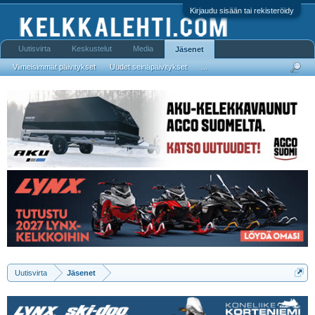
Kirjaudu sisään tai rekisteröidy
Uutisvirta
Keskustelut
Media
Jäsenet
Viimeisimmät päivitykset
Uudet seinäpäivitykset
...
Uutisvirta
Jäsenet