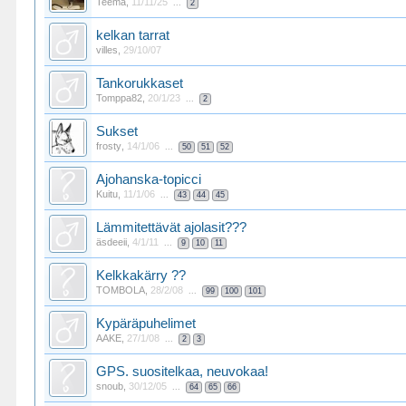
Teema
,
11/11/25
...
2
kelkan tarrat
villes
,
29/10/07
Tankorukkaset
Tomppa82
,
20/1/23
...
2
Sukset
frosty
,
14/1/06
...
50
51
52
Ajohanska-topicci
Kuitu
,
11/1/06
...
43
44
45
Lämmitettävät ajolasit???
äsdeeii
,
4/1/11
...
9
10
11
Kelkkakärry ??
TOMBOLA
,
28/2/08
...
99
100
101
Kypäräpuhelimet
AAKE
,
27/1/08
...
2
3
GPS. suositelkaa, neuvokaa!
snoub
,
30/12/05
...
64
65
66