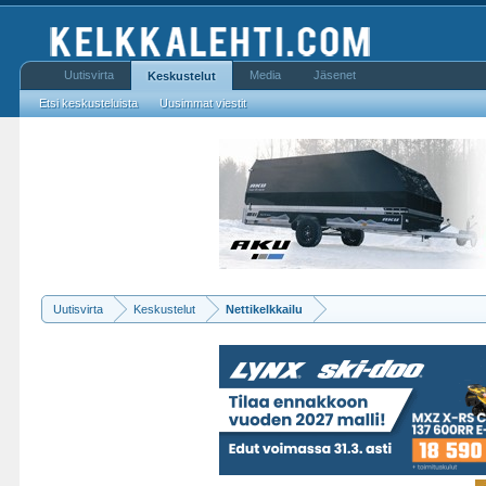
Uutisvirta
Media
Jäsenet
Keskustelut
Etsi keskusteluista
Uusimmat viestit
Uutisvirta
Keskustelut
Nettikelkkailu