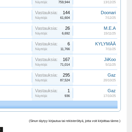
Näyttöjä:
759,944
13/12/25
Vastauksia:
144
Doonari
Näyttöjä:
61,604
7/12/25
Vastauksia:
26
M.E.A
Näyttöjä:
6,692
15/11/25
Vastauksia:
6
KYLYMÄÄ
Näyttöjä:
11,766
7/11/25
Vastauksia:
167
JiiKoo
Näyttöjä:
71,014
5/11/25
Vastauksia:
295
Gaz
Näyttöjä:
87,524
20/10/25
Vastauksia:
1
Gaz
Näyttöjä:
936
17/10/25
(Sinun täytyy kirjautua tai rekisteröityä, jotta voit kirjoittaa tänne.)