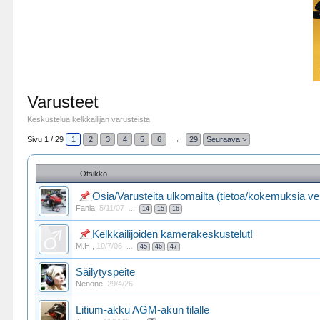
Varusteet
Keskustelua kelkkailijan varusteista
Sivu 1 / 29
1
2
3
4
5
6
→
29
Seuraava >
Otsikko
Osia/Varusteita ulkomailta (tietoa/kokemuksia vero
Fania
,
5/11/07
...
14
15
16
Kelkkailijoiden kamerakeskustelut!
M.H.
,
10/7/06
...
45
46
47
Säilytyspeite
Nenone
,
29/4/26
Litium-akku AGM-akun tilalle