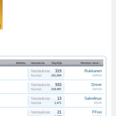
Aloitettu
Vastauksia
Näyttöjä
Viimeisin viesti ↓
Vastauksia:
319
Rukkanen
Näyttöjä:
161,004
26/9/24
Vastauksia:
933
Driver
Näyttöjä:
219,487
29/3/19
Vastauksia:
13
Salvelinus
Näyttöjä:
1,471
8/5/26
Vastauksia:
21
FFoxi