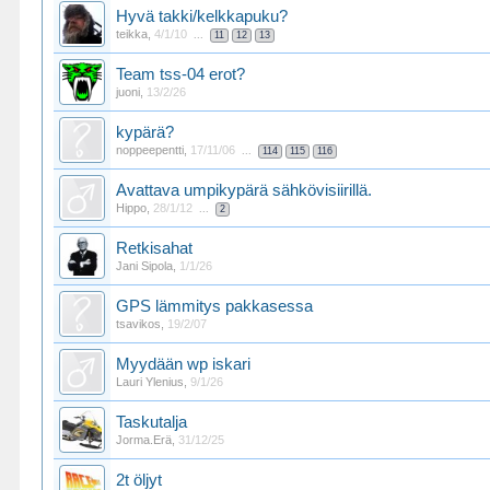
Hyvä takki/kelkkapuku?
teikka
,
4/1/10
...
11
12
13
Team tss-04 erot?
juoni
,
13/2/26
kypärä?
noppeepentti
,
17/11/06
...
114
115
116
Avattava umpikypärä sähkövisiirillä.
Hippo
,
28/1/12
...
2
Retkisahat
Jani Sipola
,
1/1/26
GPS lämmitys pakkasessa
tsavikos
,
19/2/07
Myydään wp iskari
Lauri Ylenius
,
9/1/26
Taskutalja
Jorma.Erä
,
31/12/25
2t öljyt