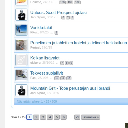
Hemmo
,
24/1/06
...
100
101
102
Uutuus: Scott Prospect ajolasi
Jani Sipola
,
3/3/17
...
6
7
8
Varikkotakit
FFoxi
,
8/4/25
...
2
Puhelimien ja tablettien kotelot ja telineet kelkkailuun
Pertuzi
,
19/1/15
Kelkan lisävalot
olsberg
,
28/10/19
...
7
8
9
Tekvest suojaliivit
Pasi
,
25/1/06
...
13
14
15
Mountain Grit - Tobe perustajan uusi brändi
Jani Sipola
,
13/10/25
Näytetään aiheet 1 - 25 / 709
Sivu 1 / 29
1
2
3
4
5
6
→
29
Seuraava >