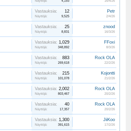
Näyttöjä:
4,193
16/4/26
Vastauksia:
12
Petr
Näyttöjä:
9,525
2/4/26
Vastauksia:
25
znood
Näyttöjä:
8,831
16/3/26
Vastauksia:
1,029
FFoxi
Näyttöjä:
348,892
8/3/26
Vastauksia:
883
Rock OLA
Näyttöjä:
269,618
22/2/26
Vastauksia:
215
Kojontti
Näyttöjä:
101,078
21/2/26
Vastauksia:
2,002
Rock OLA
Näyttöjä:
803,467
20/2/26
Vastauksia:
40
Rock OLA
Näyttöjä:
17,357
20/2/26
Vastauksia:
1,300
JiiKoo
Näyttöjä:
391,615
17/2/26