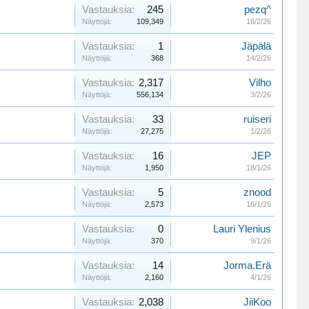
Vastauksia:
245
pezq^
Näyttöjä:
109,349
16/2/26
Vastauksia:
1
Jäpälä
Näyttöjä:
368
14/2/26
Vastauksia:
2,317
Vilho
Näyttöjä:
556,134
3/2/26
Vastauksia:
33
ruiseri
Näyttöjä:
27,275
1/2/26
Vastauksia:
16
JEP
Näyttöjä:
1,950
18/1/26
Vastauksia:
5
znood
Näyttöjä:
2,573
16/1/26
Vastauksia:
0
Lauri Ylenius
Näyttöjä:
370
9/1/26
Vastauksia:
14
Jorma.Erä
Näyttöjä:
2,160
4/1/26
Vastauksia:
2,038
JiiKoo