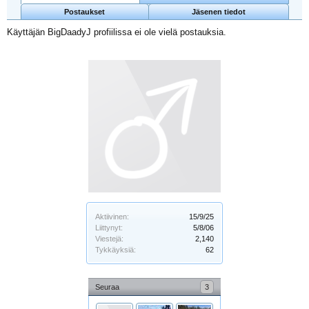
Postaukset
Jäsenen tiedot
Käyttäjän BigDaadyJ profiilissa ei ole vielä postauksia.
Aktiivinen:
15/9/25
Liittynyt:
5/8/06
Viestejä:
2,140
Tykkäyksiä:
62
Seuraa
3