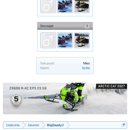
Seuraajat
3
Sukupuoli:
Mies
Sijainti:
Syöte
Uutisvirta
Jäsenet
BigDaadyJ