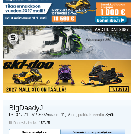
BigDaadyJ
F6 -07 / Z1 -07 / 800 Assault -11
, Mies,
paikkakunnalta
Syöte
BigDaadyJ viimeksi:
15/9/25
Seinäpäivitykset
Viimeisimmät päivitykset