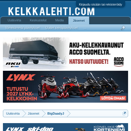
Kirjaudu sisään tai rekisteröidy
Uutisvirta
Keskustelut
Media
Jäsenet
Viimeisimmät päivitykset
Uudet seinäpäivitykset
...
Uutisvirta
Jäsenet
BigDaadyJ