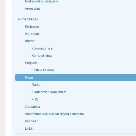
Minkä kelkan ostaisin?
Arvostelut
Nettikelkkailu
Korjaamo
Varusteet
Baana
Kokoontumiset
Kerhotoiminta
Projektit
Esittele kelkkasi
Kisat
Radat
Kisateamien kuulumiset
FHS
Jutustelua
Vähemmän kelkkailuun liittyvä jutustelua
Kesälelut
Linkit