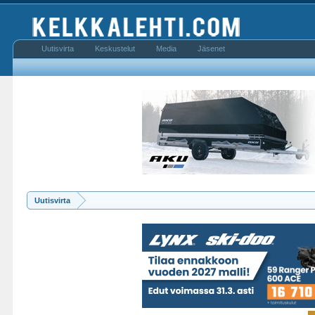
Uutisvirta
Keskustelut
Media
Jäsenet
Uutisvirta