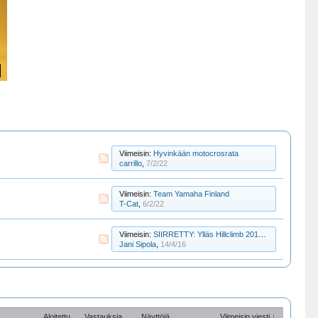
Viimeisin:
Hyvinkään motocrosrata
carrillo
,
7/2/22
Viimeisin:
Team Yamaha Finland
T-Cat
,
6/2/22
Viimeisin:
SIIRRETTY: Ylläs Hillclimb 2016 30.huhtikuuta.
Jani Sipola
,
14/4/16
Aloitettu
Vastauksia
Näyttöjä
Viimeisin viesti ↓