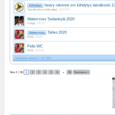
heavy rakenne sm kiihdytys taivalkoski 1
Kiihdytys
Taivalkosken kelkkailijat
,
18/12/20
Watercross Sodankylä 2020
Fudge
,
1/8/20
Tahko 2020
Watercross
WSA
,
5/6/20
Pello WC
WSA
,
28/5/20
Näytetään aiheet 1 - 25 / 899
Sivu 1 / 36
1
2
3
4
5
6
→
36
Seuraava >