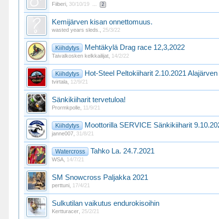
Fiiberi
,
30/10/19
...
2
Kemijärven kisan onnettomuus.
wasted years sleds.
,
25/3/22
Mehtäkylä Drag race 12,3,2022
Kiihdytys
Taivalkosken kelkkailijat
,
14/2/22
Hot-Steel Peltokiiharit 2.10.2021 Alajärven
Kiihdytys
tvirtala
,
12/9/21
Sänkikiiharit tervetuloa!
Prormkpolle
,
11/9/21
Moottorilla SERVICE Sänkikiiharit 9.10.2
Kiihdytys
janne007
,
31/8/21
Tahko La. 24.7.2021
Watercross
WSA
,
14/7/21
SM Snowcross Paljakka 2021
perttuni
,
17/4/21
Sulkutilan vaikutus endurokisoihin
Kertturacer
,
25/2/21