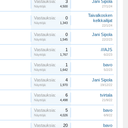
Vastauksia:
3
Jani Sipola
Näyttöjä:
4,500
27/1/24
Taivalkosken
Vastauksia:
0
kelkkailijat
Näyttöjä:
1,343
22/1/24
Vastauksia:
0
Jani Sipola
Näyttöjä:
1,545
22/2/23
Vastauksia:
1
///AJS
Näyttöjä:
1,767
6/2/23
Vastauksia:
1
bavo
Näyttöjä:
1,642
5/2/23
Vastauksia:
4
Jani Sipola
Näyttöjä:
1,970
19/12/22
Vastauksia:
6
tvirtala
Näyttöjä:
4,498
21/9/22
Vastauksia:
5
bavo
Näyttöjä:
4,026
6/9/22
Vastauksia:
20
bavo