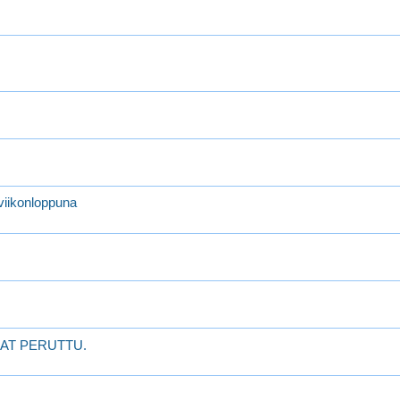
 viikonloppuna
KISAT PERUTTU.