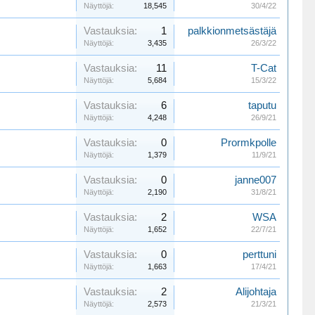
Näyttöjä:
18,545
30/4/22
Vastauksia:
1
palkkionmetsästäjä
Näyttöjä:
3,435
26/3/22
Vastauksia:
11
T-Cat
Näyttöjä:
5,684
15/3/22
Vastauksia:
6
taputu
Näyttöjä:
4,248
26/9/21
Vastauksia:
0
Prormkpolle
Näyttöjä:
1,379
11/9/21
Vastauksia:
0
janne007
Näyttöjä:
2,190
31/8/21
Vastauksia:
2
WSA
Näyttöjä:
1,652
22/7/21
Vastauksia:
0
perttuni
Näyttöjä:
1,663
17/4/21
Vastauksia:
2
Alijohtaja
Näyttöjä:
2,573
21/3/21