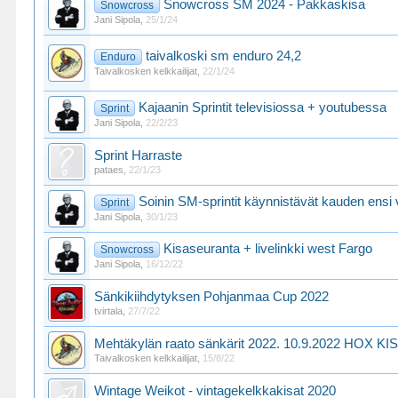
Snowcross SM 2024 - Pakkaskisa
Snowcross
Jani Sipola
,
25/1/24
taivalkoski sm enduro 24,2
Enduro
Taivalkosken kelkkailijat
,
22/1/24
Kajaanin Sprintit televisiossa + youtubessa
Sprint
Jani Sipola
,
22/2/23
Sprint Harraste
pataes
,
22/1/23
Soinin SM-sprintit käynnistävät kauden ensi
Sprint
Jani Sipola
,
30/1/23
Kisaseuranta + livelinkki west Fargo
Snowcross
Jani Sipola
,
16/12/22
Sänkikiihdytyksen Pohjanmaa Cup 2022
tvirtala
,
27/7/22
Mehtäkylän raato sänkärit 2022. 10.9.2022 HOX 
Taivalkosken kelkkailijat
,
15/8/22
Wintage Weikot - vintagekelkkakisat 2020