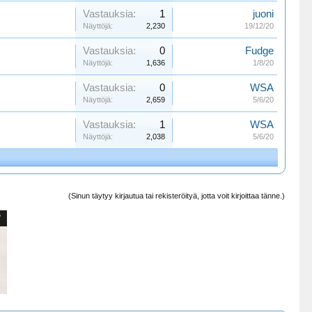
Vastauksia:
1
juoni
Näyttöjä:
2,230
19/12/20
Vastauksia:
0
Fudge
Näyttöjä:
1,636
1/8/20
Vastauksia:
0
WSA
Näyttöjä:
2,659
5/6/20
Vastauksia:
1
WSA
Näyttöjä:
2,038
5/6/20
(Sinun täytyy kirjautua tai rekisteröityä, jotta voit kirjoittaa tänne.)