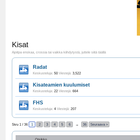
Kisat
Ajoitpa enskaa, crossia tai vaikka kiihdytystä, juttele siitä täällä
Radat
Keskusteluja:
50
Viestejä:
3,522
Kisateamien kuulumiset
Keskusteluja:
22
Viestejä:
664
FHS
Keskusteluja:
4
Viestejä:
207
Sivu 1 / 36
1
2
3
4
5
6
→
36
Seuraava >
Otsikko