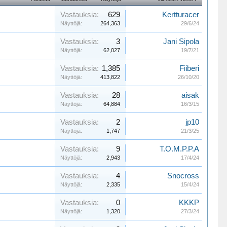
Vastauksia:
629
Kertturacer
Näyttöjä:
264,363
29/6/24
Vastauksia:
3
Jani Sipola
Näyttöjä:
62,027
19/7/21
Vastauksia:
1,385
Fiiberi
Näyttöjä:
413,822
26/10/20
Vastauksia:
28
aisak
Näyttöjä:
64,884
16/3/15
Vastauksia:
2
jp10
Näyttöjä:
1,747
21/3/25
Vastauksia:
9
T.O.M.P.P.A
Näyttöjä:
2,943
17/4/24
Vastauksia:
4
Snocross
Näyttöjä:
2,335
15/4/24
Vastauksia:
0
KKKP
Näyttöjä:
1,320
27/3/24