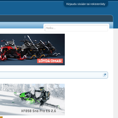
Kirjaudu sisään tai rekisteröidy