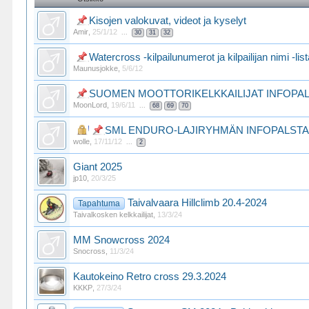
Kisojen valokuvat, videot ja kyselyt
Amir
,
25/1/12
...
30
31
32
Watercross -kilpailunumerot ja kilpailijan nimi -li
Maunusjokke
,
5/6/12
SUOMEN MOOTTORIKELKKAILIJAT INFOPA
MoonLord
,
19/6/11
...
68
69
70
SML ENDURO-LAJIRYHMÄN INFOPALST
wolle
,
17/11/12
...
2
Giant 2025
jp10
,
20/3/25
Taivalvaara Hillclimb 20.4-2024
Tapahtuma
Taivalkosken kelkkailijat
,
13/3/24
MM Snowcross 2024
Snocross
,
11/3/24
Kautokeino Retro cross 29.3.2024
KKKP
,
27/3/24