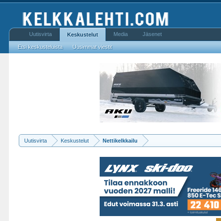
Uutisvirta
Media
Jäsenet
Keskustelut
Etsi keskusteluista
Uusimmat viestit
Uutisvirta
Keskustelut
Nettikelkkailu