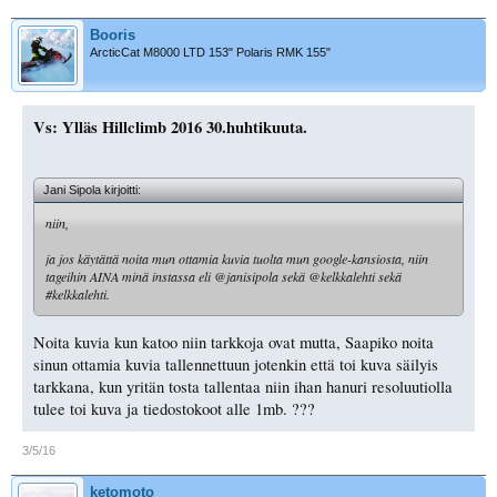
Booris
ArcticCat M8000 LTD 153" Polaris RMK 155"
Vs: Ylläs Hillclimb 2016 30.huhtikuuta.
Jani Sipola kirjoitti:
niin,
ja jos käytättä noita mun ottamia kuvia tuolta mun google-kansiosta, niin
tageihin AINA minä instassa eli @janisipola sekä @kelkkalehti sekä
#kelkkalehti.
Noita kuvia kun katoo niin tarkkoja ovat mutta, Saapiko noita
sinun ottamia kuvia tallennettuun jotenkin että toi kuva säilyis
tarkkana, kun yritän tosta tallentaa niin ihan hanuri resoluutiolla
tulee toi kuva ja tiedostokoot alle 1mb. ???
3/5/16
ketomoto