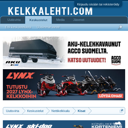
Kirjaudu sisään tai rekisteröidy
Uutisvirta
Media
Jäsenet
Keskustelut
Etsi keskusteluista
Uusimmat viestit
Uutisvirta
Keskustelut
Nettikelkkailu
Kisat