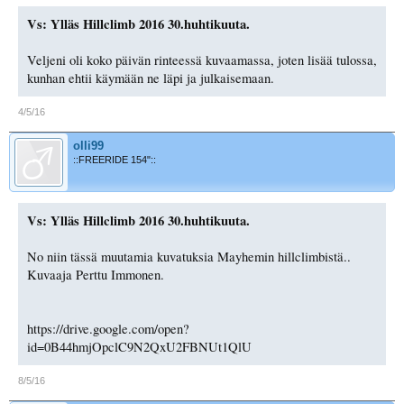
Vs: Ylläs Hillclimb 2016 30.huhtikuuta.
Veljeni oli koko päivän rinteessä kuvaamassa, joten lisää tulossa,
kunhan ehtii käymään ne läpi ja julkaisemaan.
4/5/16
olli99
::FREERIDE 154"::
Vs: Ylläs Hillclimb 2016 30.huhtikuuta.
No niin tässä muutamia kuvatuksia Mayhemin hillclimbistä..
Kuvaaja Perttu Immonen.
https://drive.google.com/open?
id=0B44hmjOpclC9N2QxU2FBNUt1QlU
8/5/16