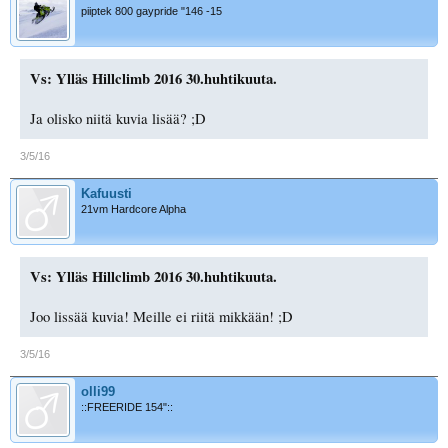
piiptek 800 gaypride "146 -15
Vs: Ylläs Hillclimb 2016 30.huhtikuuta.
Ja olisko niitä kuvia lisää? ;D
3/5/16
Kafuusti
21vm Hardcore Alpha
Vs: Ylläs Hillclimb 2016 30.huhtikuuta.
Joo lissää kuvia! Meille ei riitä mikkään! ;D
3/5/16
olli99
::FREERIDE 154"::