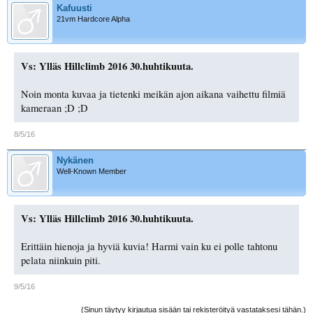
Kafuusti
21vm Hardcore Alpha
Vs: Ylläs Hillclimb 2016 30.huhtikuuta.
Noin monta kuvaa ja tietenki meikän ajon aikana vaihettu filmiä
kameraan ;D ;D
8/5/16
Nykänen
Well-Known Member
Vs: Ylläs Hillclimb 2016 30.huhtikuuta.
Erittäin hienoja ja hyviä kuvia! Harmi vain ku ei polle tahtonu
pelata niinkuin piti.
9/5/16
(Sinun täytyy kirjautua sisään tai rekisteröityä vastataksesi tähän.)