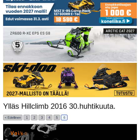
Ylläs Hillclimb 2016 30.huhtikuuta.
< Edellinen
1
2
3
4
5
6