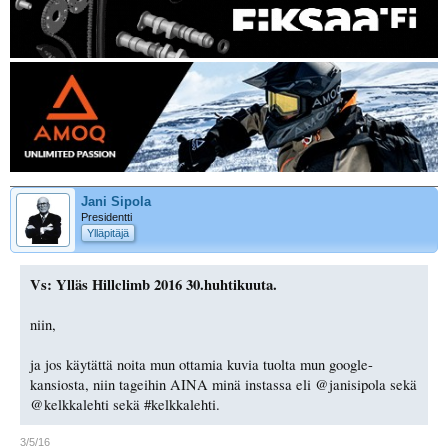
Jani Sipola
Presidentti
Ylläpitäjä
Vs: Ylläs Hillclimb 2016 30.huhtikuuta.
niin,
ja jos käytättä noita mun ottamia kuvia tuolta mun google-
kansiosta, niin tageihin AINA minä instassa eli @janisipola sekä
@kelkkalehti sekä #kelkkalehti.
3/5/16