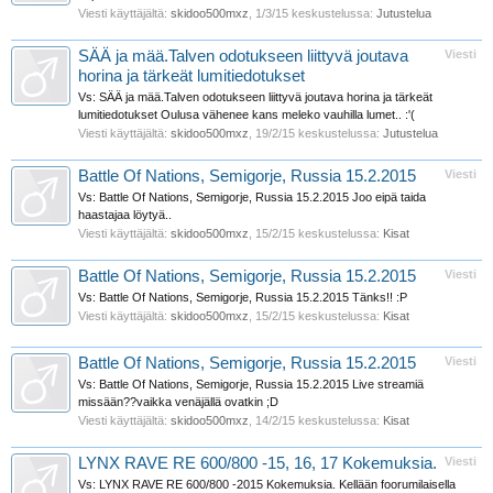
Viesti käyttäjältä:
skidoo500mxz
,
1/3/15
keskustelussa:
Jutustelua
SÄÄ ja mää.Talven odotukseen liittyvä joutava
Viesti
horina ja tärkeät lumitiedotukset
Vs: SÄÄ ja mää.Talven odotukseen liittyvä joutava horina ja tärkeät
lumitiedotukset Oulusa vähenee kans meleko vauhilla lumet.. :'(
Viesti käyttäjältä:
skidoo500mxz
,
19/2/15
keskustelussa:
Jutustelua
Battle Of Nations, Semigorje, Russia 15.2.2015
Viesti
Vs: Battle Of Nations, Semigorje, Russia 15.2.2015 Joo eipä taida
haastajaa löytyä..
Viesti käyttäjältä:
skidoo500mxz
,
15/2/15
keskustelussa:
Kisat
Battle Of Nations, Semigorje, Russia 15.2.2015
Viesti
Vs: Battle Of Nations, Semigorje, Russia 15.2.2015 Tänks!! :P
Viesti käyttäjältä:
skidoo500mxz
,
15/2/15
keskustelussa:
Kisat
Battle Of Nations, Semigorje, Russia 15.2.2015
Viesti
Vs: Battle Of Nations, Semigorje, Russia 15.2.2015 Live streamiä
missään??vaikka venäjällä ovatkin ;D
Viesti käyttäjältä:
skidoo500mxz
,
14/2/15
keskustelussa:
Kisat
LYNX RAVE RE 600/800 -15, 16, 17 Kokemuksia.
Viesti
Vs: LYNX RAVE RE 600/800 -2015 Kokemuksia. Kellään foorumilaisella