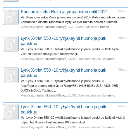
Kuusamo sekä Ruka ja ympäristön reitit 2014
Viesti
Vs: Kuusamo sekä Ruka ja ympäristön reitit 2014 Mahtavat reitit ei mitään
valittamisen aihetta!Tasastakin löyty ko ajeli rukalta posion suuntaan.
Viesti käyttäjältä:
skidoo500mxz
,
5/4/15
keskustelussa:
Baana
Lynx X-trim 550 -10 tyhjäkäynti huono ja putki
Viesti
paukkuu
Vs: Lynx X-trim 550 -10 tyhjäkäynti huono ja putki paukkuu Itellä kyllä
vaikutti tulppien malli ja aika helevetisti ;D
Viesti käyttäjältä:
skidoo500mxz
,
31/3/15
keskustelussa:
Korjaamo
Lynx X-trim 550 -10 tyhjäkäynti huono ja putki
Viesti
paukkuu
Vs: Lynx X-trim 550 -10 tyhjäkäynti huono ja putki paukkuu
http://epc.brp.com/Index.aspx?lang=E&s1=fd348d61-216f-4938-96f5-
3c03fa9c5cd1 Tuolta o...
Viesti käyttäjältä:
skidoo500mxz
,
23/3/15
keskustelussa:
Korjaamo
Lynx X-trim 550 -10 tyhjäkäynti huono ja putki
Viesti
paukkuu
Vs: Lynx X-trim 550 -10 tyhjäkäynti huono ja putki paukkuu Itellä oli väärät
tulpat, huollossa olivat laittanee 800:sen tulpat
Viesti käyttäjältä:
skidoo500mxz
,
22/3/15
keskustelussa:
Korjaamo