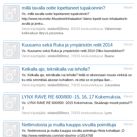
millä tavalla ootte lopettaneet tupakoinnin?
Viesti
Vs: millä tavalla ootte lopettaneet tupakoinnin?
http://www.nicorette.fi/tuotteet/inhalaattori Vaimo lopetti tuon inhalaattorin
avulla ja jonku...
Viesti käyttäjältä:
skidoo500mxz
,
8/3/15
keskustelussa:
Vähemmän
kelkkailuun liittyvä jutustelua
Kuusamo sekä Ruka ja ympäristön reitit 2014
Viesti
Vs: Kuusamo sekä Ruka ja ympäristön reitit 2014 Oliko boondokkeri?
Viesti käyttäjältä:
skidoo500mxz
,
7/3/15
keskustelussa:
Baana
Kelkalla ajo, tekniikalla vai teholla?
Viesti
Vs: Kelkalla ajo, tekniikalla vai teholla? Itellä ei oikeestaan muuta vinkkiä oo
ku että simmittää alustan kohalleen..nii että se ei pohjaa liian...
Viesti käyttäjältä:
skidoo500mxz
,
7/3/15
keskustelussa:
Jutustelua
LYNX RAVE RE 600/800 -15, 16, 17 Kokemuksia.
Viesti
Vs: LYNX RAVE RE 600/800 -2015 Kokemuksia. Sisäänajo moodi poistui??
;)
Viesti käyttäjältä:
skidoo500mxz
,
7/3/15
keskustelussa:
Lynx
Nettimotosta ja muilta kauppa sivuilta poimittuja
Viesti
Vs: Nettimotosta ja muilta kauppa sivuilta poimittuja Hinta kohallaan ;D
http://www.nettimoto.com/ski-doo/mx-z/1814768