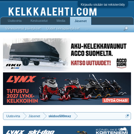
Kirjaudu sisään tai rekisteröidy
Uutisvirta
Keskustelut
Media
Jäsenet
Viimeisimmät päivitykset
Uudet seinäpäivitykset
...
Uutisvirta
Jäsenet
skidoo500mxz