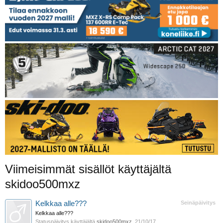
Viimeisimmät sisällöt käyttäjältä
skidoo500mxz
Kelkkaa alle???
Seinäpäivitys
Kelkkaa alle???
Statuspäivitys käyttäjältä
skidoo500mxz
,
21/10/17