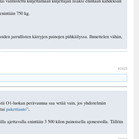
tai valmistettu kuljettamaan kuljettajan lisäksi enintään kahdeksan
enintään 750 kg.
noiden jarrullisten kärryjen painojen pähkäilyssa. Ihmettelen vähän,
#1923
istä O1-luokan perävaunua saa vetää vain, jos yhdistelmän
.
tai
pakettiauto
”
lla ajettavalla enintään 3 500 kilon painoisella ajoneuvolla. Tällöin