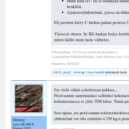
Muut kuin D1- tai D-luokkaan kuuluva
henkilöä.
Ajoneuvoyhdistelmät, joissa on tähä
Eli jarruton kärry C-luokan pakun perässä 
Yleisesti ottaen: Se BE-luokan lisäys kortti
miten täällä moni tuota välttelee.
Puheenjohtaja, Ylä-Savon moottorikelkkailijat ry.
*Lapinlahden Pilikkikelkkailijat, reitin tukkona since 20
Nipademu
,
30/10/22
///AJS
,
pezq^
,
Jeme
ja
1 muu henkilö
tykkäävät tästä.
Jos vielä vähän sekoitetaan pakkaa,,,
Perävaunun suurimmaksi sallituksi kokonaism
kokonaismassa ei ylitä 3500 kiloa. Tämä pai
Sen sijaan, jos perävaunun rekisteritiedoiss
yhdistelmä voi olla enintään 4 250 kg:n pai
Nebwy
Lynx RE 600 R
Enduro 2022