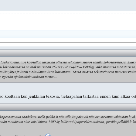
 lisäkirjaimia, niin kannattaa tarkistaa otteesta vetoauton suurin sallittu kokonaismassa. Suur
llittu kokonaismassa on maksimissaan 2675kg (2675+825=3500kg). Aika monessa maasturissa ja p
nikin ylitys ja kortti maksulapun kera kuivumaan. Tässä asiassa rekisteriotteen numerot ratkais
se typerän ajokorttilain mukaan menee…
iso kooltaan kun jenkkilän tekosia, tietääpähän tarkistaa ennen kuin alkaa o
kapenasta nuo säädökset. Itellä pelkkä b niin sillo ku paku oli niin ois tarvinnu vähintään b 96 
ondeoon sitte voisi laittaa 1300 kg laillisesti (papereiden mukaan) perään pelkällä b-kortil