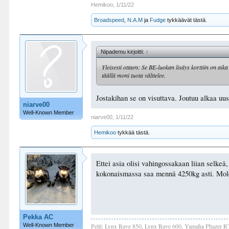
Hemikoo
,
1/11/22
Broadspeed
,
N.A.M
ja
Fudge
tykkäävät tästä.
Nipademu kirjoitti:
↑
Yleisesti ottaen: Se BE-luokan lisäys korttiin on ai
täällä moni tuota välttelee.
Jostakihan se on visuttava. Joutuu alkaa uus
niarve00
Well-Known Member
niarve00
,
1/11/22
Hemikoo
tykkää tästä.
Ettei asia olisi vahingossakaan liian selkeä
kokonaismassa saa mennä 4250kg asti. Molem
Pekka AC
Well-Known Member
Pelit: Lynx Rave 850, Lynx Rave 600, Yamaha Phazer R