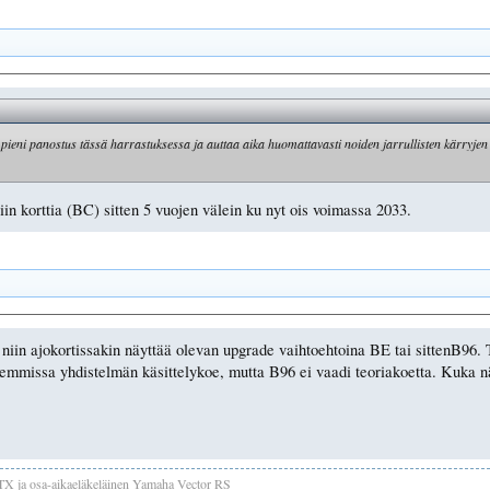
ka pieni panostus tässä harrastuksessa ja auttaa aika huomattavasti noiden jarrullisten kärryje
iin korttia (BC) sitten 5 vuojen välein ku nyt ois voimassa 2033.
, niin ajokortissakin näyttää olevan upgrade vaihtoehtoina BE tai sittenB96. 
missa yhdistelmän käsittelykoe, mutta B96 ei vaadi teoriakoetta. Kuka näit
TX ja osa-aikaeläkeläinen Yamaha Vector RS