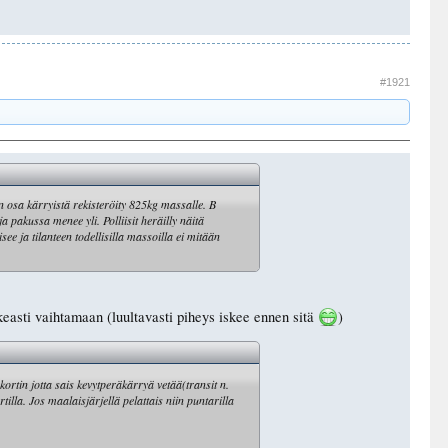
#1921
in osa kärryistä rekisteröity 825kg massalle. B
akussa menee yli. Polliisit heräilly näitä
ee ja tilanteen todellisilla massoilla ei mitään
ikeasti vaihtamaan (luultavasti piheys iskee ennen sitä
)
kortin jotta sais kevytperäkärryä vetää(transit n.
la. Jos maalaisjärjellä pelattais niin puntarilla