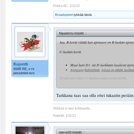
Pekka AC
,
1/11/22
Broadspeed
tykkää tästä.
Nipademu kirjoitti:
↑
Juu, B-kortti riittää kun ajoneuvo on B-luokan ajon
C-luokan kortti
Kojontti
Muut kuin D1- tai D-luokkaan kuuluvat ajoneu
600R RE, x-rs
Ajoneuvoyhdistelmät, joissa on tähän luokk
pessimisti-evo
Eli jarruton kärry C-luokan pakun perässä Ok.
Yleisesti ottaen: Se BE-luokan lisäys korttiin on ai
täällä moni tuota välttelee.
Tarkkana taas saa olla ettei tukaatin perään
Mikkää ei mee kohtuuella...
Kojontti
,
1/11/22
niarve00 kirjoitti:
↑