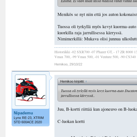
Ediittiä. Ei vaan taida tässä maassa rahat riittää li
Menikös se nyt niin että jos auton kokonais
Tuossa oli tyrkyllä myös kevyt kuorma-auto D
kuorkilla raja jarrullisessa kärryssä.
Nimimerkillä: Mukava olisi junnua ulkoilutt
Historiikki -02 SXR700 -07 Phazer GT, - 17 ZR 8000 
Vmax 700, -99 Vmax 500, -01 Venture 500, -90 CS340
Hemikoo
,
29/10/22
Hemikoo kirjoitti:
↑
Tuossa oli tyrkyllä myös kevyt kuorma-auto Ducatona j
jarrullisessa kärryssä..
Juu, B-kortti riittää kun ajoneuvo on B-luo
Nipademu
Lynx RE-23, XTRIM
C-luokan kortti
STD 600ACE 2020