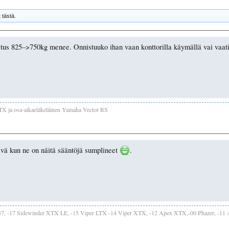
 tästä.
us 825–>750kg menee. Onnistuuko ihan vaan konttorilla käymällä vai vaati
TX ja osa-aikaeläkeläinen Yamaha Vector RS
päivä kun ne on näitä sääntöjä sumplineet
.
137, -17 Sidewinder XTX LE, -15 Viper LTX -14 Viper XTX, -12 Apex XTX,-00 Phazer, -11 