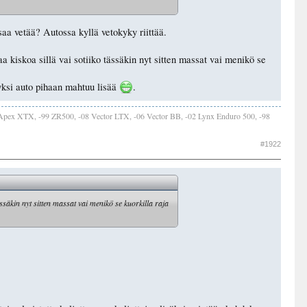
aa vetää? Autossa kyllä vetokyky riittää.
a kiskoa sillä vai sotiiko tässäkin nyt sitten massat vai menikö se
 yksi auto pihaan mahtuu lisää
.
Apex XTX, -99 ZR500, -08 Vector LTX, -06 Vector BB, -02 Lynx Enduro 500, -98
#1922
ässäkin nyt sitten massat vai menikö se kuorkilla raja