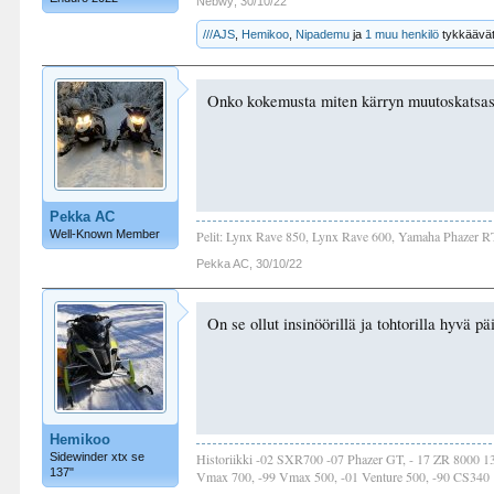
Nebwy
,
30/10/22
///AJS
,
Hemikoo
,
Nipademu
ja
1 muu henkilö
tykkäävät
Onko kokemusta miten kärryn muutoskatsast
Pekka AC
Well-Known Member
Pelit: Lynx Rave 850, Lynx Rave 600, Yamaha Phazer R
Pekka AC
,
30/10/22
On se ollut insinöörillä ja tohtorilla hyvä 
Hemikoo
Sidewinder xtx se
Historiikki -02 SXR700 -07 Phazer GT, - 17 ZR 8000 
137"
Vmax 700, -99 Vmax 500, -01 Venture 500, -90 CS340