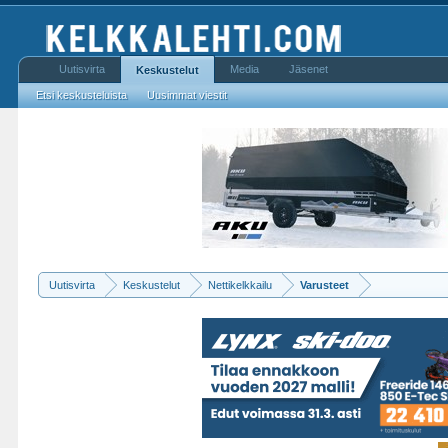
Uutisvirta
Media
Jäsenet
Keskustelut
Etsi keskusteluista
Uusimmat viestit
Uutisvirta
Keskustelut
Nettikelkkailu
Varusteet