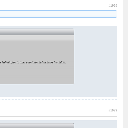
#1928
 kuljettajan lisäksi enintään kahdeksan henkilöä.
n painojen pähkäilyssa. Ihmettelen vähän, miten
#1929