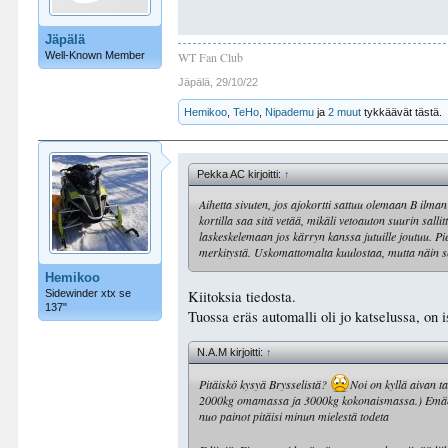
Jäpälä
Well-Known Member
WT Fan Club
Jäpälä
,
29/10/22
Hemikoo
,
TeHo
,
Nipademu
ja
2 muut
tykkäävät tästä.
Pekka AC kirjoitti:
↑
Aihetta sivuten, jos ajokortti sattuu olemaan B ilman
kortilla saa sitä vetää, mikäli vetoauton suurin sa
laskeskelemaan jos kärryn kanssa jutuille joutuu. Pie
merkitystä. Uskomattomalta kuulostaa, mutta näin 
Hemikoo
Kiitoksia tiedosta.
Sidewinder xtx se
137"
Tuossa eräs automalli oli jo katselussa, on 
N.A.M kirjoitti:
↑
Pitäiskö kysyä Brysselistä?
Noi on kyllä aivan ta
2000kg omamassa ja 3000kg kokonaismassa.) Emännän m
nuo painot pitäisi minun mielestä todeta