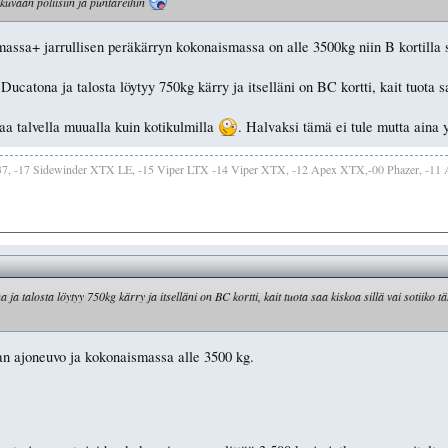
ikkuvaan poliisiin ja puntareihin
massa+ jarrullisen peräkärryn kokonaismassa on alle 3500kg niin B kortilla s
ucatona ja talosta löytyy 750kg kärry ja itselläni on BC kortti, kait tuota sa
aa talvella muualla kuin kotikulmilla
. Halvaksi tämä ei tule mutta aina
137, -17 Sidewinder XTX LE, -15 Viper LTX -14 Viper XTX, -12 Apex XTX,-00 Phazer, -11 
a talosta löytyy 750kg kärry ja itselläni on BC kortti, kait tuota saa kiskoa sillä vai sotiiko t
kan ajoneuvo ja kokonaismassa alle 3500 kg.