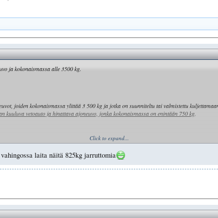
euvo ja kokonaismassa alle 3500 kg.
vot, joiden kokonaismassa ylittää 3 500 kg ja jotka on suunniteltu tai valmistettu kuljettamaan
aan kuuluva vetoauto ja hinattava ajoneuvo, jonka kokonaismassa on enintään 750 kg
.
Click to expand...
ka pieni panostus tässä harrastuksessa ja auttaa aika huomattavasti noiden jarrullisten kärryje
 vahingossa laita näitä 825kg jarruttomia