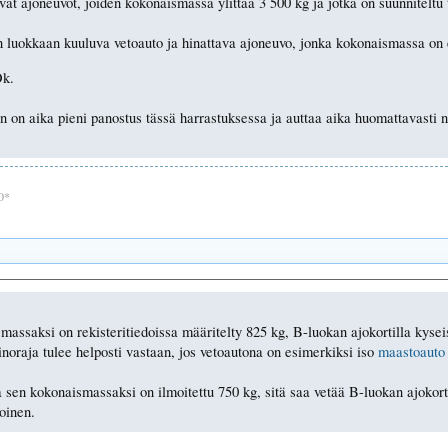
t ajoneuvot, joiden kokonaismassa ylittää 3 500 kg ja jotka on suunniteltu 
n luokkaan kuuluva vetoauto ja hinattava ajoneuvo, jonka kokonaismassa on 
Ok.
in on aika pieni panostus tässä harrastuksessa ja auttaa aika huomattavasti 
10*
assaksi on rekisteritiedoissa määritelty 825 kg, B-luokan ajokortilla kyse
noraja tulee helposti vastaan, jos vetoautona on esimerkiksi iso
maastoauto
a sen kokonaismassaksi on ilmoitettu 750 kg, sitä saa vetää B-luokan ajokorti
noinen.