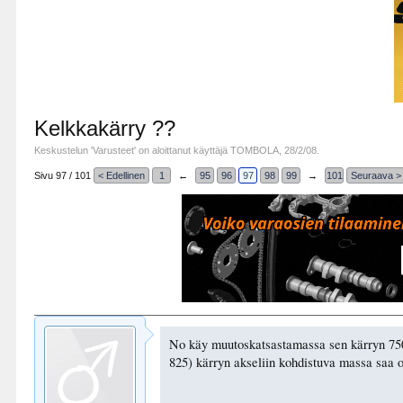
Kelkkakärry ??
Keskustelun '
Varusteet
' on aloittanut käyttäjä
TOMBOLA
,
28/2/08
.
Sivu 97 / 101
< Edellinen
1
←
95
96
97
98
99
→
101
Seuraava >
No käy muutoskatsastamassa sen kärryn 750k
825) kärryn akseliin kohdistuva massa saa o