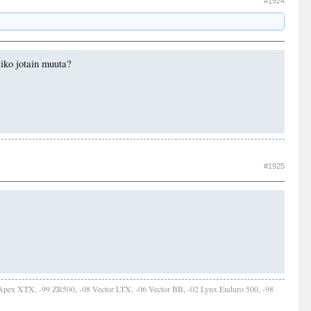
#1924
iko jotain muuta?
#1925
Apex XTX, -99 ZR500, -08 Vector LTX, -06 Vector BB, -02 Lynx Enduro 500, -98