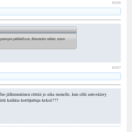
#1926
n painojen pähkäilyssa. Ihmettelen vähän, miten
#1927
Tuo jälkimmäinen riittää jo aika monelle, kun sillä auto+kärry
ä kaikkia korttijuttuja keksii???